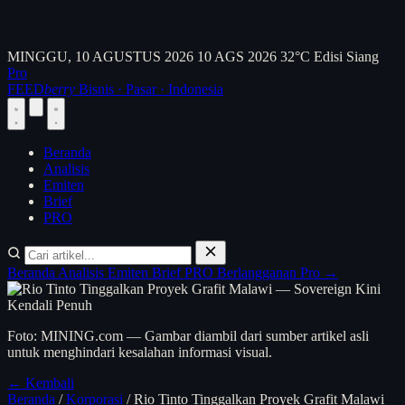
MINGGU, 10 AGUSTUS 2026
10 AGS 2026
32°C
Edisi Siang
Pro
FEED
berry
Bisnis · Pasar · Indonesia
Beranda
Analisis
Emiten
Brief
PRO
Beranda
Analisis
Emiten
Brief
PRO
Berlangganan Pro →
Foto: MINING.com — Gambar diambil dari sumber artikel asli
untuk menghindari kesalahan informasi visual.
← Kembali
Beranda
/
Korporasi
/
Rio Tinto Tinggalkan Proyek Grafit Malawi