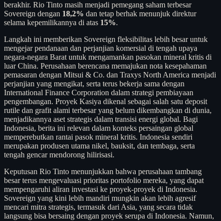
berakhir. Rio Tinto masih menjadi pemegang saham terbesar
Sovereign dengan
18,2%
dan tetap berhak menunjuk direktur
selama kepemilikannya di atas
15%
.
Langkah ini memberikan Sovereign fleksibilitas lebih besar untuk
mengejar pendanaan dan perjanjian komersial di tengah upaya
negara-negara Barat untuk mengamankan pasokan mineral kritis di
luar China. Perusahaan berencana memajukan nota kesepahaman
pemasaran dengan Mitsui & Co. dan Traxys North America menjadi
perjanjian yang mengikat, serta terus bekerja sama dengan
International Finance Corporation dalam strategi pembiayaan
pengembangan. Proyek Kasiya dikenal sebagai salah satu deposit
rutile dan grafit alami terbesar yang belum dikembangkan di dunia,
menjadikannya aset strategis dalam transisi energi global. Bagi
Indonesia, berita ini relevan dalam konteks persaingan global
memperebutkan rantai pasok mineral kritis. Indonesia sendiri
merupakan produsen utama nikel, bauksit, dan tembaga, serta
tengah gencar mendorong hilirisasi.
Keputusan Rio Tinto menunjukkan bahwa perusahaan tambang
besar terus mengevaluasi prioritas portofolio mereka, yang dapat
mempengaruhi aliran investasi ke proyek-proyek di Indonesia.
Sovereign yang kini lebih mandiri mungkin akan lebih agresif
mencari mitra strategis, termasuk dari Asia, yang secara tidak
langsung bisa bersaing dengan proyek serupa di Indonesia. Namun,