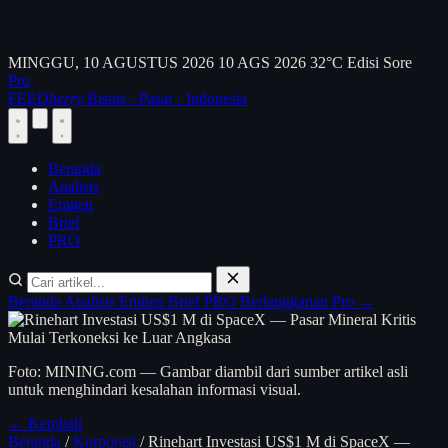
MINGGU, 10 AGUSTUS 2026
10 AGS 2026
32°C
Edisi Sore
Pro
FEED
berry
Bisnis · Pasar · Indonesia
Beranda
Analisis
Emiten
Brief
PRO
Beranda
Analisis
Emiten
Brief
PRO
Berlangganan Pro →
Foto: MINING.com — Gambar diambil dari sumber artikel asli
untuk menghindari kesalahan informasi visual.
← Kembali
Beranda
/
Korporasi
/
Rinehart Investasi US$1 M di SpaceX —