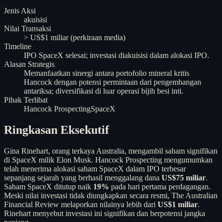
Jenis Aksi
akuisisi
Nilai Transaksi
> US$1 miliar (perkiraan media)
Timeline
IPO SpaceX selesai; investasi diakuisisi dalam alokasi IPO.
Alasan Strategis
Memanfaatkan sinergi antara portofolio mineral kritis
Hancock dengan potensi permintaan dari pengembangan
antariksa; diversifikasi di luar operasi bijih besi inti.
Pihak Terlibat
Hancock Prospecting
SpaceX
Ringkasan Eksekutif
Gina Rinehart, orang terkaya Australia, mengambil saham signifikan
di SpaceX milik Elon Musk. Hancock Prospecting mengumumkan
telah menerima alokasi saham SpaceX dalam IPO terbesar
sepanjang sejarah yang berhasil menggalang dana
US$75 miliar
.
Saham SpaceX ditutup naik
19%
pada hari pertama perdagangan.
Meski nilai investasi tidak diungkapkan secara resmi, The Australian
Financial Review melaporkan nilainya lebih dari
US$1 miliar
.
Rinehart menyebut investasi ini signifikan dan berpotensi jangka