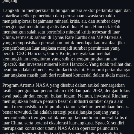
panjang.
Langkah ini memperkuat hubungan antara sektor pertambangan dan
antariksa ketika pemerintah dan perusahaan swasta semakin
mengeksplorasi bagaimana mineral kritis, air, dan sumber daya
energi dapat mendukung aktivitas di luar Bumi. Hancock telah
membangun salah satu portofolio mineral kritis terbesar di luar
China, termasuk saham di Lynas Rare Earths dan MP Materials,
yang memposisikan perusahaan untuk mendapatkan manfaat jika
pengembangan luar angkasa menjadi sumber permintaan yang
berarti. CEO Hancock, Garry Korte, menyatakan melihat
kemungkinan pengaturan yang saling menguntungkan antara
SpaceX dan investasi mineral kritis Hancock. Yang tidak terlihat dari
headline adalah dimensi waktu dari tesis ini. Ekonomi pertambangan
luar angkasa masih jauh dari realisasi komersial dalam skala massal.
Program Artemis NASA yang disebut dalam artikel menargetkan
fasilitas pengolahan percontohan di Bulan pada 2032, dengan fokus
awal pada air dan energi, bukan logam. Namun, investasi Rinehart
menunjukkan bahwa pemain besar di industri sumber daya alam
mulai memposisikan diri puluhan tahun sebelum permintaan benar-
benar terwujud. Ini adalah strategi posisi jangka panjang yang
memanfaatkan tren geopolitik menuju kemandirian mineral kritis di
luar China, serta potensi eksplorasi luar angkasa. SpaceX sendiri
merupakan kontraktor utama NASA dan operator peluncuran
komersial terbesar di dunia, sehingga menjadi pintu masuk logis