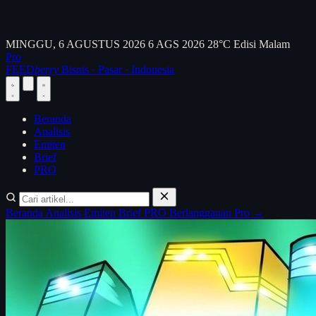
MINGGU, 6 AGUSTUS 2026
6 AGS 2026
28°C
Edisi Malam
Pro
FEED
berry
Bisnis · Pasar · Indonesia
Beranda
Analisis
Emiten
Brief
PRO
Beranda
Analisis
Emiten
Brief
PRO
Berlangganan Pro →