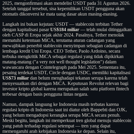
2025, mengonfirmasi akan mendelist USDT pada 31 Agustus 2026.
Setelah tanggal tersebut, sisa kepemilikan USDT pengguna akan
otomatis dikonversi ke mata uang dasar akun masing-masing.
Langkah ini bukan kejutan: USDT — stablecoin terbitan Tether
dengan kapitalisasi pasar
US$184 miliar
— telah mulai ditinggalkan
oleh CASP di Eropa sejak akhir 2024. Pasalnya, Tether menolak
mematuhi ketentuan MiCA, terutama aturan cadangan yang
mewajibkan penerbit stablecoin menyimpan sebagian cadangan di
lembaga kredit Uni Eropa. CEO Tether, Paolo Ardoino, secara
terbuka mengkritik MiCA sebagai regulasi yang tidak dipikirkan
matang-matang ("a very not well thought legislation") dalam
wawancara dengan Cointelegraph pada Mei 2025. Sementara itu,
pesaing terdekat USDT, Circle dengan USDC, memiliki kapitalisasi
US$73 miliar
dan belum menghadapi tekanan serupa karena telah
menyesuaikan diri dengan MiCA. Keputusan Revolut relevan bagi
investor kripto global karena merupakan salah satu platform fintech
terbesar dengan basis pengguna lintas negara.
Namun, dampak langsung ke Indonesia masih terbatas karena
regulasi kripto di Indonesia saat ini diatur oleh Bappebti dan OJK,
yang belum mengadopsi kerangka serupa MiCA secara penuh.
Meski begitu, langkah ini memperkuat tren global menuju stablecoin
yang patuh terhadap regulasi setempat — tren yang dapat
memengaruhi arah kebijakan Indonesia ke depan. Selain itu,