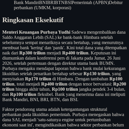
Bank Mandiri
BNI
BRI
BTN
BSI
Pemerintah (APBN)
Debitur
perbankan (UMKM, korporasi)
Ringkasan Eksekutif
Menteri Keuangan Purbaya Yudhi
Sadewa mengembalikan dana
Saldo Anggaran Lebih (SAL) ke bank-bank Himbara setelah
sebelumnya sempat menariknya secara bertahap, yang menurutnya
membuat bank 'kering' dan 'panik'. Kini total dana yang ditempatkan
naik dari
Rp300 triliun
menjadi
Rp400 triliun
. Keputusan ini
diumumkan dalam konferensi pers di Jakarta pada Jumat, 26 Juni
2026, setelah pertemuan dengan direktur utama bank BUMN.
Purbaya mengaku mendapat laporan bahwa bank mulai kekurangan
likuiditas setelah penarikan bertahap sebesar
Rp130 triliun
, yang
menyisakan
Rp170 triliun
di Himbara. Dengan tambahan
Rp100
triliun
, total menjadi
Rp400 triliun
dengan tenor bervariasi:
Rp200
triliun
hingga akhir tahun,
Rp100 triliun
jangka pendek 3-4 bulan,
dan
Rp100 triliun
fleksibel. Bank yang menerima dana ini meliputi
Bank Mandiri, BNI, BRI, BTN, dan BSI.
Faktor pendorong utama adalah ketergantungan struktural
perbankan pada likuiditas pemerintah. Purbaya menegaskan bahwa
dana SAL menjadi 'satu-satunya engine untuk pertumbuhan
ekonomi saat ini', mengindikasikan bahwa sektor perbankan belum