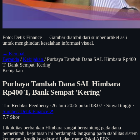
Foto: Detik Finance — Gambar diambil dari sumber artikel asli
untuk menghindari kesalahan informasi visual.
← Kembali
Beranda
/
Kebijakan
/
Purbaya Tambah Dana SAL Himbara Rp400
T, Bank Sempat 'Kering'
Kebijakan
Purbaya Tambah Dana SAL Himbara
Rp400 T, Bank Sempat 'Kering'
Tim Redaksi Feedberry
·
26 Juni 2026 pukul 08.07
·
Sinyal tinggi
·
Sumber: Detik Finance ↗
7.7
Skor
Likuiditas perbankan Himbara sangat bergantung pada dana
pemerintah; keputusan ini berdampak langsung pada stabilitas sistem
keuangan, kredit ke sektor riil, dan ruang fiskal APBN.