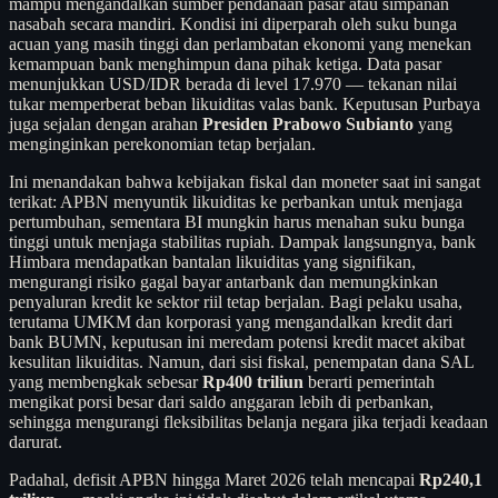
mampu mengandalkan sumber pendanaan pasar atau simpanan
nasabah secara mandiri. Kondisi ini diperparah oleh suku bunga
acuan yang masih tinggi dan perlambatan ekonomi yang menekan
kemampuan bank menghimpun dana pihak ketiga. Data pasar
menunjukkan USD/IDR berada di level 17.970 — tekanan nilai
tukar memperberat beban likuiditas valas bank. Keputusan Purbaya
juga sejalan dengan arahan
Presiden Prabowo Subianto
yang
menginginkan perekonomian tetap berjalan.
Ini menandakan bahwa kebijakan fiskal dan moneter saat ini sangat
terikat: APBN menyuntik likuiditas ke perbankan untuk menjaga
pertumbuhan, sementara BI mungkin harus menahan suku bunga
tinggi untuk menjaga stabilitas rupiah. Dampak langsungnya, bank
Himbara mendapatkan bantalan likuiditas yang signifikan,
mengurangi risiko gagal bayar antarbank dan memungkinkan
penyaluran kredit ke sektor riil tetap berjalan. Bagi pelaku usaha,
terutama UMKM dan korporasi yang mengandalkan kredit dari
bank BUMN, keputusan ini meredam potensi kredit macet akibat
kesulitan likuiditas. Namun, dari sisi fiskal, penempatan dana SAL
yang membengkak sebesar
Rp400 triliun
berarti pemerintah
mengikat porsi besar dari saldo anggaran lebih di perbankan,
sehingga mengurangi fleksibilitas belanja negara jika terjadi keadaan
darurat.
Padahal, defisit APBN hingga Maret 2026 telah mencapai
Rp240,1