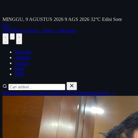
MINGGU, 9 AGUSTUS 2026
9 AGS 2026
32°C
Edisi Sore
Pro
FEED
berry
Bisnis · Pasar · Indonesia
Beranda
Analisis
Emiten
Brief
PRO
Beranda
Analisis
Emiten
Brief
PRO
Berlangganan Pro →