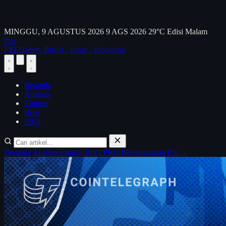
MINGGU, 9 AGUSTUS 2026
9 AGS 2026
29°C
Edisi Malam
Pro
FEED
berry
Bisnis · Pasar · Indonesia
Beranda
Analisis
Emiten
Brief
PRO
Beranda
Analisis
Emiten
Brief
PRO
Berlangganan Pro →