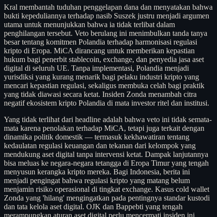
Kral membantah tuduhan penggelapan dana dan menyatakan bahwa
bukti kepeduliannya terhadap nasib Suszek justru menjadi argumen
utama untuk menunjukkan bahwa ia tidak terlibat dalam
penghilangan tersebut. Veto berulang ini menimbulkan tanda tanya
besar tentang komitmen Polandia terhadap harmonisasi regulasi
kripto di Eropa. MiCA dirancang untuk memberikan kepastian
hukum bagi penerbit stablecoin, exchange, dan penyedia jasa aset
digital di seluruh UE. Tanpa implementasi, Polandia menjadi
yurisdiksi yang kurang menarik bagi pelaku industri kripto yang
mencari kepastian regulasi, sekaligus membuka celah bagi praktik
yang tidak diawasi secara ketat. Insiden Zonda menambah citra
negatif ekosistem kripto Polandia di mata investor ritel dan institusi.
Yang tidak terlihat dari headline adalah bahwa veto ini tidak semata-
mata karena penolakan terhadap MiCA, tetapi juga terkait dengan
dinamika politik domestik — termasuk kekhawatiran tentang
kedaulatan regulasi keuangan dan tekanan dari kelompok yang
mendukung aset digital tanpa intervensi ketat. Dampak lanjutannya
bisa meluas ke negara-negara tetangga di Eropa Timur yang tengah
menyusun kerangka kripto mereka. Bagi Indonesia, berita ini
menjadi pengingat bahwa regulasi kripto yang matang belum
menjamin risiko operasional di tingkat exchange. Kasus cold wallet
Zonda yang 'hilang' mengingatkan pada pentingnya standar kustodi
dan tata kelola aset digital. OJK dan Bappebti yang tengah
merampungkan aturan aset digital perlu mencermati insiden ini