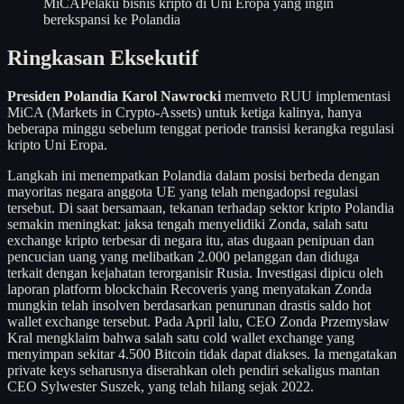
MiCA
Pelaku bisnis kripto di Uni Eropa yang ingin
berekspansi ke Polandia
Ringkasan Eksekutif
Presiden Polandia Karol Nawrocki
memveto RUU implementasi
MiCA (Markets in Crypto-Assets) untuk ketiga kalinya, hanya
beberapa minggu sebelum tenggat periode transisi kerangka regulasi
kripto Uni Eropa.
Langkah ini menempatkan Polandia dalam posisi berbeda dengan
mayoritas negara anggota UE yang telah mengadopsi regulasi
tersebut. Di saat bersamaan, tekanan terhadap sektor kripto Polandia
semakin meningkat: jaksa tengah menyelidiki Zonda, salah satu
exchange kripto terbesar di negara itu, atas dugaan penipuan dan
pencucian uang yang melibatkan 2.000 pelanggan dan diduga
terkait dengan kejahatan terorganisir Rusia. Investigasi dipicu oleh
laporan platform blockchain Recoveris yang menyatakan Zonda
mungkin telah insolven berdasarkan penurunan drastis saldo hot
wallet exchange tersebut. Pada April lalu, CEO Zonda Przemysław
Kral mengklaim bahwa salah satu cold wallet exchange yang
menyimpan sekitar 4.500 Bitcoin tidak dapat diakses. Ia mengatakan
private keys seharusnya diserahkan oleh pendiri sekaligus mantan
CEO Sylwester Suszek, yang telah hilang sejak 2022.