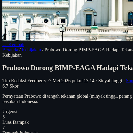
← Kembali
Beranda
/
Kebijakan
/
Prabowo Dorong BIMP-EAGA Hadapi Tekanan
Kebijakan
Prabowo Dorong BIMP-EAGA Hadapi Tekan
Tim Redaksi Feedberry
·
7 Mei 2026 pukul 13.14
·
Sinyal tinggi
·
Sum
6.7
Skor
Pernyataan Prabowo di tengah tekanan global (minyak tinggi, perang
pasokan Indonesia.
Urgensi
5
Luas Dampak
7
Dampak Indonesia