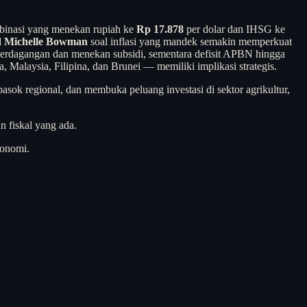
mbinasi yang menekan rupiah ke
Rp 17.878
per dolar dan IHSG ke
 Michelle Bowman
soal inflasi yang mandek semakin memperkuat
a perdagangan dan menekan subsidi, sementara defisit APBN hingga
alaysia, Filipina, dan Brunei — memiliki implikasi strategis.
sok regional, dan membuka peluang investasi di sektor agrikultur,
n fiskal yang ada.
konomi.