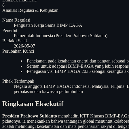
8
Analisis
Regulasi & Kebijakan
Nama Regulasi
Penguatan Kerja Sama BIMP-EAGA
Penerbit
Pemerintah Indonesia (Presiden Prabowo Subianto)
Berlaku Sejak
2026-05-07
Perubahan Kunci
·
Penekanan pada ketahanan energi dan pangan sebagai pr
·
Seruan untuk adaptasi BIMP-EAGA yang lebih responsi
·
Penegasan visi BIMP-EAGA 2035 sebagai kerangka ak
Pihak Terdampak
Negara anggota BIMP-EAGA: Indonesia, Malaysia, Filipina, 
perbatasan dan kawasan pertumbuhan
Ringkasan Eksekutif
Presiden Prabowo Subianto
menghadiri KTT Khusus BIMP-EAGA di 
pidatonya, ia menekankan bahwa tantangan global menuntut kolaborasi
adalah melindungi keselamatan dan mata pencaharian rakyat di teng