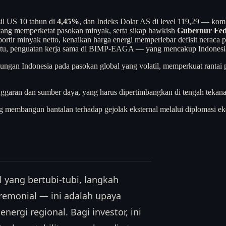
sil US 10 tahun di
4,45%
, dan Indeks Dolar AS di level 119,29 — ko
yang memperketat pasokan minyak, serta sikap hawkish
Gubernur Fed
portir minyak netto, kenaikan harga energi memperlebar defisit nerac
 itu, penguatan kerja sama di BIMP-EAGA — yang mencakup Indonesia, M
gan Indonesia pada pasokan global yang volatil, memperkuat rantai pa
nggaran dan sumber daya, yang harus dipertimbangkan di tengah tekana
ng membangun bantalan terhadap gejolak eksternal melalui diplomasi e
 yang bertubi-tubi, langkah
emonial — ini adalah upaya
rgi regional. Bagi investor, ini