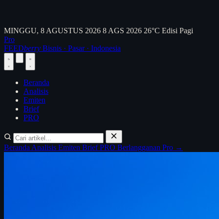
MINGGU, 8 AGUSTUS 2026
8 AGS 2026
26°C
Edisi Pagi
Pro
FEED
berry
Bisnis · Pasar · Indonesia
Beranda
Analisis
Emiten
Brief
PRO
Beranda
Analisis
Emiten
Brief
PRO
Berlangganan Pro →