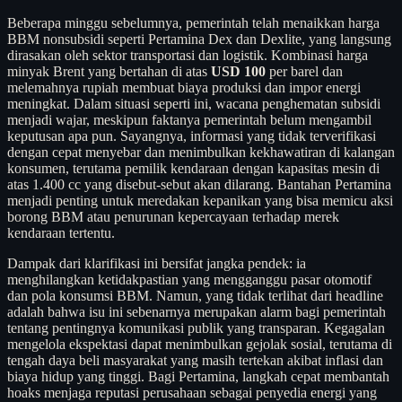
Beberapa minggu sebelumnya, pemerintah telah menaikkan harga
BBM nonsubsidi seperti Pertamina Dex dan Dexlite, yang langsung
dirasakan oleh sektor transportasi dan logistik. Kombinasi harga
minyak Brent yang bertahan di atas
USD 100
per barel dan
melemahnya rupiah membuat biaya produksi dan impor energi
meningkat. Dalam situasi seperti ini, wacana penghematan subsidi
menjadi wajar, meskipun faktanya pemerintah belum mengambil
keputusan apa pun. Sayangnya, informasi yang tidak terverifikasi
dengan cepat menyebar dan menimbulkan kekhawatiran di kalangan
konsumen, terutama pemilik kendaraan dengan kapasitas mesin di
atas 1.400 cc yang disebut-sebut akan dilarang. Bantahan Pertamina
menjadi penting untuk meredakan kepanikan yang bisa memicu aksi
borong BBM atau penurunan kepercayaan terhadap merek
kendaraan tertentu.
Dampak dari klarifikasi ini bersifat jangka pendek: ia
menghilangkan ketidakpastian yang mengganggu pasar otomotif
dan pola konsumsi BBM. Namun, yang tidak terlihat dari headline
adalah bahwa isu ini sebenarnya merupakan alarm bagi pemerintah
tentang pentingnya komunikasi publik yang transparan. Kegagalan
mengelola ekspektasi dapat menimbulkan gejolak sosial, terutama di
tengah daya beli masyarakat yang masih tertekan akibat inflasi dan
biaya hidup yang tinggi. Bagi Pertamina, langkah cepat membantah
hoaks menjaga reputasi perusahaan sebagai penyedia energi yang