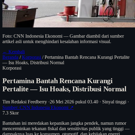
Foto: CNN Indonesia Ekonomi — Gambar diambil dari sumber
artikel asli untuk menghindari kesalahan informasi visual.
← Kembali
Beranda
/
Korporasi
/
Pertamina Bantah Rencana Kurangi Pertalite
— Isu Hoaks, Distribusi Normal
Korporasi
Pertamina Bantah Rencana Kurangi
Pertalite — Isu Hoaks, Distribusi Normal
Tim Redaksi Feedberry
·
26 Mei 2026 pukul 03.40
·
Sinyal tinggi
·
Sumber: CNN Indonesia Ekonomi ↗
7.3
Skor
Bantahan ini meredakan kepanikan jangka pendek, namun rumor
mencerminkan tekanan fiskal dan sensitivitas publik yang tinggi —
dampaknya luas ke konsumen, otomotif, dan kebijakan energi.