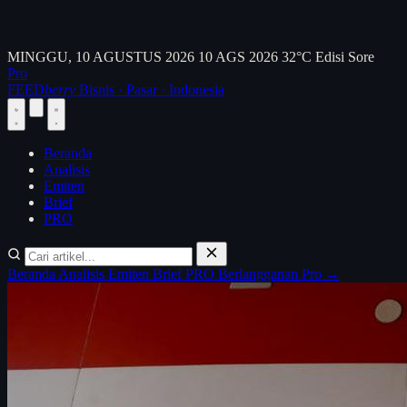
MINGGU, 10 AGUSTUS 2026
10 AGS 2026
32°C
Edisi Sore
Pro
FEED
berry
Bisnis · Pasar · Indonesia
Beranda
Analisis
Emiten
Brief
PRO
Beranda
Analisis
Emiten
Brief
PRO
Berlangganan Pro →