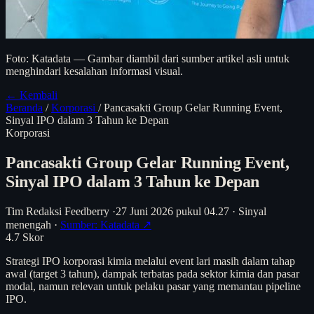
Foto: Katadata — Gambar diambil dari sumber artikel asli untuk
menghindari kesalahan informasi visual.
← Kembali
Beranda
/
Korporasi
/
Pancasakti Group Gelar Running Event,
Sinyal IPO dalam 3 Tahun ke Depan
Korporasi
Pancasakti Group Gelar Running Event,
Sinyal IPO dalam 3 Tahun ke Depan
Tim Redaksi Feedberry
·
27 Juni 2026 pukul 04.27
·
Sinyal
menengah
·
Sumber: Katadata ↗
4.7
Skor
Strategi IPO korporasi kimia melalui event lari masih dalam tahap
awal (target 3 tahun), dampak terbatas pada sektor kimia dan pasar
modal, namun relevan untuk pelaku pasar yang memantau pipeline
IPO.