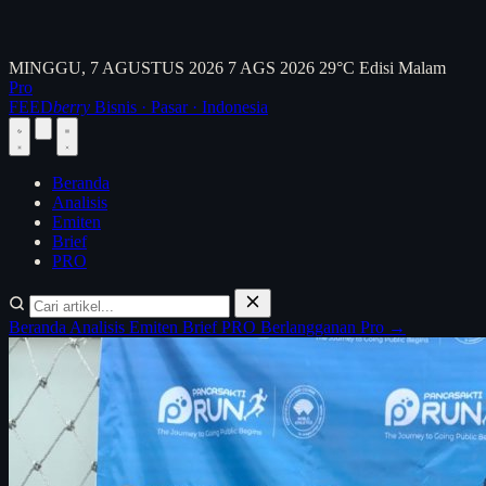
MINGGU, 7 AGUSTUS 2026
7 AGS 2026
29°C
Edisi Malam
Pro
FEED
berry
Bisnis · Pasar · Indonesia
Beranda
Analisis
Emiten
Brief
PRO
Beranda
Analisis
Emiten
Brief
PRO
Berlangganan Pro →