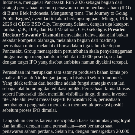
Indonesia, menggelar Pancasakti Run 2026 sebagai bagian dari
strategi perusahaan menuju penawaran umum perdana saham (IPO)
di Bursa Efek Indonesia. Mengusung tema 'The Journey to Going
Public Begins', event lari ini akan berlangsung pada Minggu, 19 Juli
2026 di QBIG BSD City, Tangerang Selatan, dengan tiga kategori
lomba: 5,5K, 10K, dan Half Marathon. CEO sekaligus
Presiden
Direktur Suwandy Tasmadi
menyatakan bahwa ajang ini bukan
sekadar kompetisi olahraga, melainkan bagian dari roadmap
perusahaan untuk melantai di bursa dalam tiga tahun ke depan.
Pancasakti Group menargetkan pertumbuhan skala penyelenggaraan
hingga mampu menghadirkan lebih dari 20.000 peserta, sejalan
dengan target IPO yang disebut ambisius namun diyakini tercapai.
Perusahaan ini merupakan satu-satunya produsen bahan kimia pro
analisa di Tanah Air dengan jaringan bisnis di seluruh Indonesia.
Yang tidak terlihat dari headline adalah fungsi strategis event lari
sebagai alat branding dan edukasi publik. Perusahaan kimia khusus
seperti Pancasakti tidak memiliki visibilitas tinggi di mata investor
ritel. Melalui event massal seperti Pancasakti Run, perusahaan
membangun pengenalan merek dan membentuk persepsi positif
sebelum proses IPO dimulai.
Langkah ini cerdas karena menciptakan basis komunitas yang loyal
dan familiar dengan nama perusahaan—aset berharga saat
penawaran saham perdana. Selain itu, dengan menargetkan 20.000