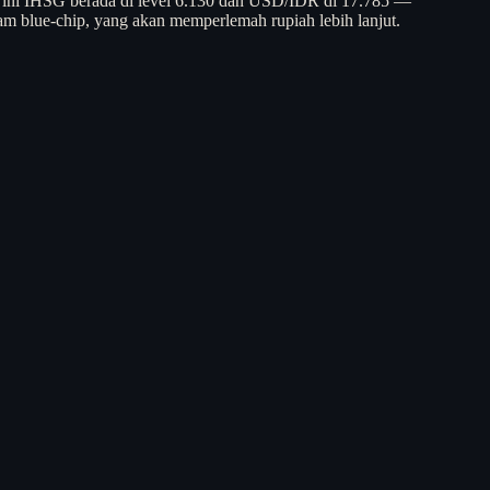
aat ini IHSG berada di level 6.130 dan USD/IDR di 17.785 —
am blue-chip, yang akan memperlemah rupiah lebih lanjut.