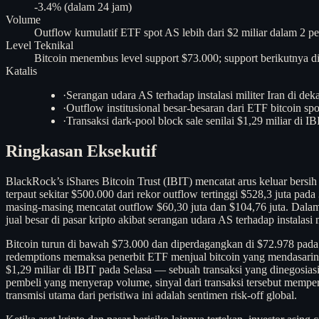
-3.4% (dalam 24 jam)
Volume
Outflow kumulatif ETF spot AS lebih dari $2 miliar dalam 2 pe
Level Teknikal
Bitcoin menembus level support $73.000; support berikutnya di
Katalis
·
Serangan udara AS terhadap instalasi militer Iran di d
·
Outflow institusional besar-besaran dari ETF bitcoin sp
·
Transaksi dark-pool block sale senilai $1,29 miliar di 
Ringkasan Eksekutif
BlackRock’s iShares Bitcoin Trust (IBIT) mencatat arus keluar bersi
terpaut sekitar $500.000 dari rekor outflow tertinggi $528,3 juta p
masing-masing mencatat outflow $60,30 juta dan $104,76 juta. Dalam d
jual besar di pasar kripto akibat serangan udara AS terhadap instala
Bitcoin turun di bawah $73.000 dan diperdagangkan di $72.978 pada
redemptions memaksa penerbit ETF menjual bitcoin yang mendasarinya
$1,29 miliar di IBIT pada Selasa — sebuah transaksi yang dinegosiasi
pembeli yang menyerap volume, sinyal dari transaksi tersebut memperk
transmisi utama dari peristiwa ini adalah sentimen risk-off global.