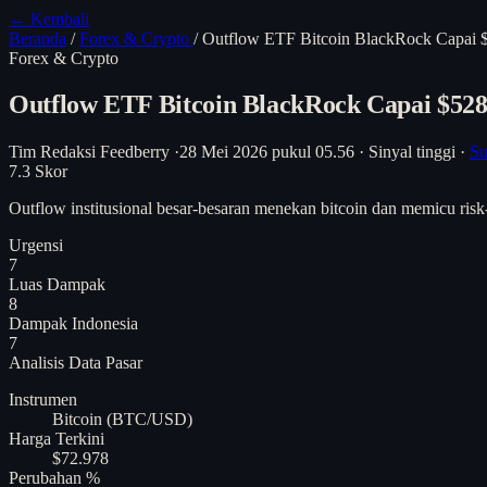
← Kembali
Beranda
/
Forex & Crypto
/
Outflow ETF Bitcoin BlackRock Capai $
Forex & Crypto
Outflow ETF Bitcoin BlackRock Capai $528
Tim Redaksi Feedberry
·
28 Mei 2026 pukul 05.56
·
Sinyal tinggi
·
Su
7.3
Skor
Outflow institusional besar-besaran menekan bitcoin dan memicu ris
Urgensi
7
Luas Dampak
8
Dampak Indonesia
7
Analisis
Data Pasar
Instrumen
Bitcoin (BTC/USD)
Harga Terkini
$72.978
Perubahan %