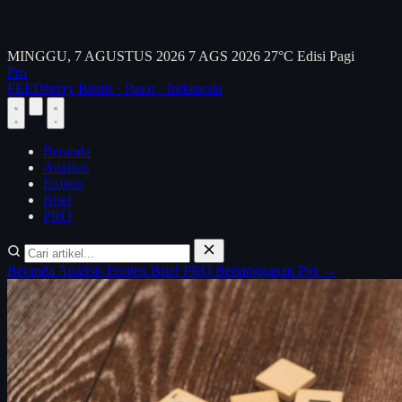
MINGGU, 7 AGUSTUS 2026
7 AGS 2026
27°C
Edisi Pagi
Pro
FEED
berry
Bisnis · Pasar · Indonesia
Beranda
Analisis
Emiten
Brief
PRO
Beranda
Analisis
Emiten
Brief
PRO
Berlangganan Pro →