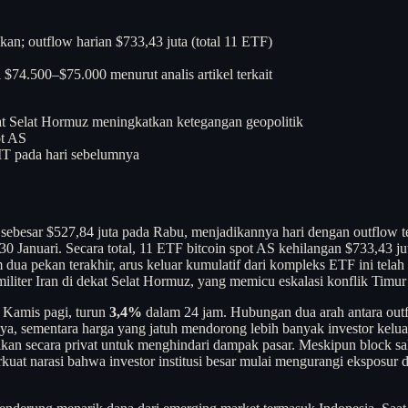
kan; outflow harian $733,43 juta (total 11 ETF)
 $74.500–$75.000 menurut analis artikel terkait
ekat Selat Hormuz meningkatkan ketegangan geopolitik
ot AS
IBIT pada hari sebelumnya
h sebesar $527,84 juta pada Rabu, menjadikannya hari dengan outflow 
ada 30 Januari. Secara total, 11 ETF bitcoin spot AS kehilangan $733,
ua pekan terakhir, arus keluar kumulatif dari kompleks ETF ini telah 
si militer Iran di dekat Selat Hormuz, yang memicu eskalasi konflik Ti
 Kamis pagi, turun
3,4%
dalam 24 jam. Hubungan dua arah antara out
, sementara harga yang jatuh mendorong lebih banyak investor keluar.
kan secara privat untuk menghindari dampak pasar. Meskipun block sale 
uat narasi bahwa investor institusi besar mulai mengurangi eksposur d