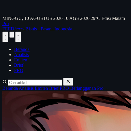
MINGGU, 10 AGUSTUS 2026
10 AGS 2026
29°C
Edisi Malam
Pro
FEED
berry
Bisnis · Pasar · Indonesia
Beranda
Analisis
Emiten
Brief
PRO
Beranda
Analisis
Emiten
Brief
PRO
Berlangganan Pro →