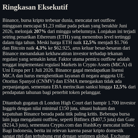
Ringkasan Eksekutif
Binance, bursa kripto terbesar dunia, mencatat net outflow
mingguan mencapai $1,23 miliar pada pekan yang berakhir Juni
2026, melonjak
207%
dari minggu sebelumnya. Lonjakan ini terjadi
seiring penarikan Ethereum (ETH) yang menembus level tertinggi
dalam tiga tahun. Meski harga ETH naik
12,5%
menjadi $1.766
dan Bitcoin naik
4,3%
ke $62.925, arus keluar besar-besaran dari
Binance menandakan kekhawatiran investor terhadap tekanan
regulasi yang semakin ketat. Faktor utama pemicu outflow adalah
tenggat implementasi regulasi Markets in Crypto Assets (MiCA) di
Uni Eropa per 1 Juli 2026. Binance gagal mendapatkan lisensi
MiCA dan harus menghentikan layanan di negara anggota UE.
Otoritas Spanyol (CNMV) dan ESMA menegaskan tidak ada
perpanjangan, sementara EBA merincikan sanksi hingga
12,5%
dari
pendapatan tahunan bagi penerbit token pelanggar.
Ditambah gugatan di London High Court dari hampir 1.700 investor
Inggris dengan nilai minimal £150 juta, situasi hukum dan
kepatuhan Binance berada pada titik paling kritis. Beberapa bursa
lain juga mengalami outflow, seperti Bitfinex ($407,5 juta) dan Gate
($214,3 juta), sementara Crypto.com dan HashKey mencatat inflow.
Bagi Indonesia, berita ini relevan karena pasar kripto domestik
sangat ritel dan terhubung erat dengan sentimen global. Exchange