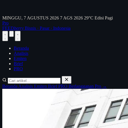
MINGGU, 7 AGUSTUS 2026
7 AGS 2026
29°C
Edisi Pagi
Pro
FEED
berry
Bisnis · Pasar · Indonesia
Beranda
Analisis
Emiten
Brief
PRO
Beranda
Analisis
Emiten
Brief
PRO
Berlangganan Pro →