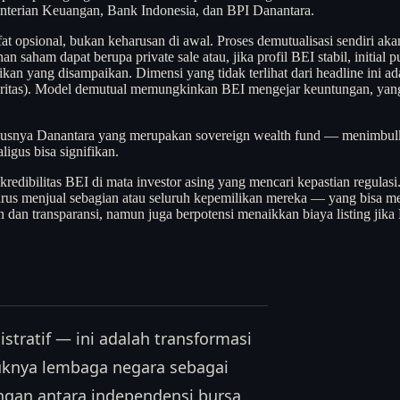
erian Keuangan, Bank Indonesia, dan BPI Danantara.
ifat opsional, bukan keharusan di awal. Proses demutualisasi sendi
an saham dapat berupa private sale atau, jika profil BEI stabil, init
ikan yang disampaikan. Dimensi yang tidak terlihat dari headline ini a
sekuritas). Model demutual memungkinkan BEI mengejar keuntungan, yan
nya Danantara yang merupakan sovereign wealth fund — menimbulkan
ligus bisa signifikan.
 kredibilitas BEI di mata investor asing yang mencari kepastian regula
 menjual sebagian atau seluruh kepemilikan mereka — yang bisa menjad
 dan transparansi, namun juga berpotensi menaikkan biaya listing jika 
tratif — ini adalah transformasi
uknya lembaga negara sebagai
an antara independensi bursa