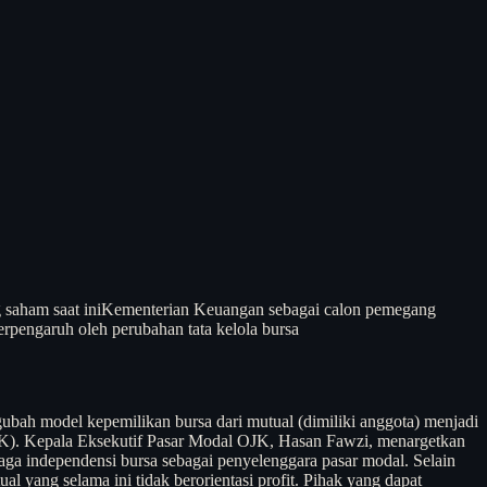
saham saat ini
Kementerian Keuangan sebagai calon pemegang
erpengaruh oleh perubahan tata kelola bursa
bah model kepemilikan bursa dari mutual (dimiliki anggota) menjadi
). Kepala Eksekutif Pasar Modal OJK, Hasan Fawzi, menargetkan
ga independensi bursa sebagai penyelenggara pasar modal. Selain
yang selama ini tidak berorientasi profit. Pihak yang dapat