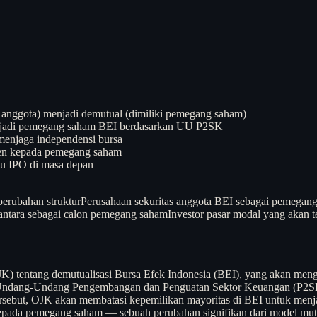
 anggota) menjadi demutual (dimiliki pemegang saham)
njadi pemegang saham BEI berdasarkan UU P2SK
menjaga independensi bursa
den kepada pemegang saham
tau IPO di masa depan
erubahan struktur
Perusahaan sekuritas anggota BEI sebagai pemegang 
ntara sebagai calon pemegang saham
Investor pasar modal yang akan t
 tentang demutualisasi Bursa Efek Indonesia (BEI), yang akan mengu
t Undang-Undang Pengembangan dan Penguatan Sektor Keuangan (P2SK
sebut, OJK akan membatasi kepemilikan mayoritas di BEI untuk menja
pada pemegang saham — sebuah perubahan signifikan dari model mutual 