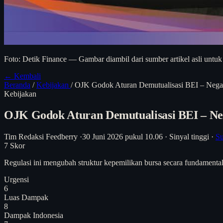
Foto: Detik Finance — Gambar diambil dari sumber artikel asli untuk
← Kembali
Beranda
/
Kebijakan
/
OJK Godok Aturan Demutualisasi BEI – Nega
Kebijakan
OJK Godok Aturan Demutualisasi BEI – Ne
Tim Redaksi Feedberry
·
30 Juni 2026 pukul 10.06
·
Sinyal tinggi
·
Su
7
Skor
Regulasi ini mengubah struktur kepemilikan bursa secara fundamental, 
Urgensi
6
Luas Dampak
8
Dampak Indonesia