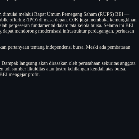
ri akan dimulai melalui Rapat Umum Pemegang Saham (RUPS) BEI —
ial public offering (IPO) di masa depan. OJK juga membuka kemungkinan
dalah pergeseran fundamental dalam tata kelola bursa. Selama ini BEI
g dapat mendorong modernisasi infrastruktur perdagangan, perluasan
 pertanyaan tentang independensi bursa. Meski ada pembatasan
si. Dampak langsung akan dirasakan oleh perusahaan sekuritas anggota
i sumber likuiditas atau justru kehilangan kendali atas bursa.
BEI mengejar profit.