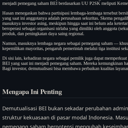
menjadi pemegang saham BEI berdasarkan UU P2SK meliputi Kement
Hasan menegaskan bahwa partisipasi lembaga-lembaga tersebut bers
yang saat ini anggotanya adalah perusahaan sekuritas. Skema pengalih
masuknya investor asing, meskipun hingga saat ini belum ada ketertar
beroperasi sebagai organisasi nirlaba yang dimiliki oleh anggota (
produk, dan peningkatan daya saing regional.
Namun, masuknya lembaga negara sebagai pemegang saham — khusus
kepemilikan mayoritas, pengaruh pemerintah melalui tiga institusi seka
Di sisi lain, kehadiran negara sebagai pemilik juga dapat memperkuat
BEI yang saat ini menjadi pemegang saham. Mereka kemungkinan harus
Bagi investor, demutualisasi bisa membawa perbaikan kualitas layanan
Mengapa Ini Penting
Demutualisasi BEI bukan sekadar perubahan adminis
struktur kekuasaan di pasar modal Indonesia. Mas
pemegang saham berpotensi mengubah keseimbang