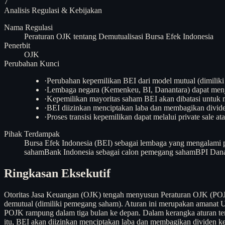
7
Analisis
Regulasi & Kebijakan
Nama Regulasi
Peraturan OJK tentang Demutualisasi Bursa Efek Indonesia
Penerbit
OJK
Perubahan Kunci
·
Perubahan kepemilikan BEI dari model mutual (dimiliki
·
Lembaga negara (Kemenkeu, BI, Danantara) dapat me
·
Kepemilikan mayoritas saham BEI akan dibatasi untuk 
·
BEI diizinkan menciptakan laba dan membagikan divi
·
Proses transisi kepemilikan dapat melalui private sale a
Pihak Terdampak
Bursa Efek Indonesia (BEI) sebagai lembaga yang mengalami p
saham
Bank Indonesia sebagai calon pemegang saham
BPI Dana
Ringkasan Eksekutif
Otoritas Jasa Keuangan (OJK) tengah menyusun Peraturan OJK (POJK)
demutual (dimiliki pemegang saham). Aturan ini merupakan amana
POJK rampung dalam tiga bulan ke depan. Dalam kerangka aturan ter
itu, BEI akan diizinkan menciptakan laba dan membagikan dividen ke