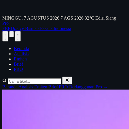
MINGGU, 7 AGUSTUS 2026
7 AGS 2026
32°C
Edisi Siang
Pro
FEED
berry
Bisnis · Pasar · Indonesia
Beranda
Analisis
Emiten
Brief
PRO
Beranda
Analisis
Emiten
Brief
PRO
Berlangganan Pro →