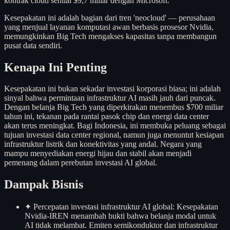
kontrak cloud senilai $9,7 miliar dengan Microsoft.
Kesepakatan ini adalah bagian dari tren 'neocloud' — perusahaan
yang menjual layanan komputasi awan berbasis prosesor Nvidia,
memungkinkan Big Tech mengakses kapasitas tanpa membangun
pusat data sendiri.
Kenapa Ini Penting
Kesepakatan ini bukan sekadar investasi korporasi biasa; ini adalah
sinyal bahwa permintaan infrastruktur AI masih jauh dari puncak.
Dengan belanja Big Tech yang diperkirakan menembus $700 miliar
tahun ini, tekanan pada rantai pasok chip dan energi data center
akan terus meningkat. Bagi Indonesia, ini membuka peluang sebagai
tujuan investasi data center regional, namun juga menuntut kesiapan
infrastruktur listrik dan konektivitas yang andal. Negara yang
mampu menyediakan energi hijau dan stabil akan menjadi
pemenang dalam perebutan investasi AI global.
Dampak Bisnis
✦
Percepatan investasi infrastruktur AI global: Kesepakatan
Nvidia-IREN menambah bukti bahwa belanja modal untuk
AI tidak melambat. Emiten semikonduktor dan infrastruktur