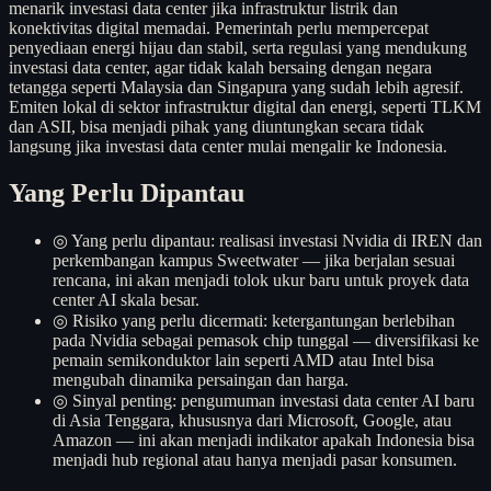
menarik investasi data center jika infrastruktur listrik dan
konektivitas digital memadai. Pemerintah perlu mempercepat
penyediaan energi hijau dan stabil, serta regulasi yang mendukung
investasi data center, agar tidak kalah bersaing dengan negara
tetangga seperti Malaysia dan Singapura yang sudah lebih agresif.
Emiten lokal di sektor infrastruktur digital dan energi, seperti TLKM
dan ASII, bisa menjadi pihak yang diuntungkan secara tidak
langsung jika investasi data center mulai mengalir ke Indonesia.
Yang Perlu Dipantau
◎
Yang perlu dipantau: realisasi investasi Nvidia di IREN dan
perkembangan kampus Sweetwater — jika berjalan sesuai
rencana, ini akan menjadi tolok ukur baru untuk proyek data
center AI skala besar.
◎
Risiko yang perlu dicermati: ketergantungan berlebihan
pada Nvidia sebagai pemasok chip tunggal — diversifikasi ke
pemain semikonduktor lain seperti AMD atau Intel bisa
mengubah dinamika persaingan dan harga.
◎
Sinyal penting: pengumuman investasi data center AI baru
di Asia Tenggara, khususnya dari Microsoft, Google, atau
Amazon — ini akan menjadi indikator apakah Indonesia bisa
menjadi hub regional atau hanya menjadi pasar konsumen.