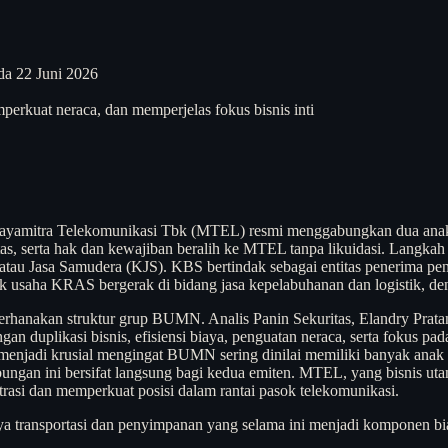
da 22 Juni 2026
perkuat neraca, dan memperjelas fokus bisnis inti
 Dayamitra Telekomunikasi Tbk (MTEL) resmi menggabungkan dua ana
ilitas, serta hak dan kewajiban beralih ke MTEL tanpa likuidasi. Lang
 Jasa Samudera (KJS). KBS bertindak sebagai entitas penerima pen
k usaha KRAS bergerak di bidang jasa kepelabuhanan dan logistik, 
anakan struktur grup BUMN. Analis Panin Sekuritas, Elandry Pratama, m
an duplikasi bisnis, efisiensi biaya, penguatan neraca, serta fokus pad
i menjadi krusial mengingat BUMN sering dinilai memiliki banyak ana
abungan ini bersifat langsung bagi kedua emiten. MTEL, yang bisnis 
trasi dan memperkuat posisi dalam rantai pasok telekomunikasi.
ya transportasi dan penyimpanan yang selama ini menjadi komponen biay