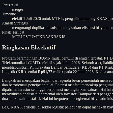
Jenis Aksi
merger
Timeline
efektif 1 Juli 2026 untuk MTEL; pengalihan piutang KRAS pa
Alasan Strategis
mengurangi duplikasi bisnis, meningkatkan efisiensi biaya, mem
Pihak Terlibat
MTEL
PST
UMT
KRAS
KBS
KJS
Ringkasan Eksekutif
Program perampingan BUMN mulai bergulir di emiten tercatat. PT
Telekomunikasi (UMT), efektif sejak 1 Juli 2026. Seluruh aset, liab
menggabungkan PT Krakatau Bandar Samudera (KBS) dan PT Krakatau
Logistik (KJL) senilai
Rp51,77 miliar
pada 22 Juni 2026. Kedua ana
Langkah ini merupakan bagian dari agenda besar pemerintah menyederh
dan berorientasi penciptaan nilai. Potensi manfaat mencakup pengurang
dipahami investor sehingga berpotensi meningkatkan valuasi. Hal in
menyulitkan analisis fundamental oleh investor. Dampak dari pengg
dua anak usaha instalasi. Hal ini berpotensi menghemat biaya adminis
Bagi KRAS, efisiensi di sektor logistik pelabuhan dapat menekan bia