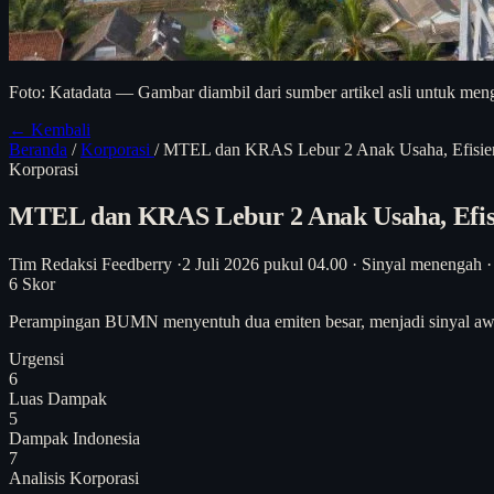
Foto: Katadata — Gambar diambil dari sumber artikel asli untuk meng
← Kembali
Beranda
/
Korporasi
/
MTEL dan KRAS Lebur 2 Anak Usaha, Efisien
Korporasi
MTEL dan KRAS Lebur 2 Anak Usaha, Efisi
Tim Redaksi Feedberry
·
2 Juli 2026 pukul 04.00
·
Sinyal menengah
·
6
Skor
Perampingan BUMN menyentuh dua emiten besar, menjadi sinyal awal r
Urgensi
6
Luas Dampak
5
Dampak Indonesia
7
Analisis
Korporasi