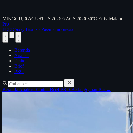
MINGGU, 6 AGUSTUS 2026
6 AGS 2026
30°C
Edisi Malam
Pro
FEED
berry
Bisnis · Pasar · Indonesia
Beranda
Analisis
Emiten
Brief
PRO
Beranda
Analisis
Emiten
Brief
PRO
Berlangganan Pro →