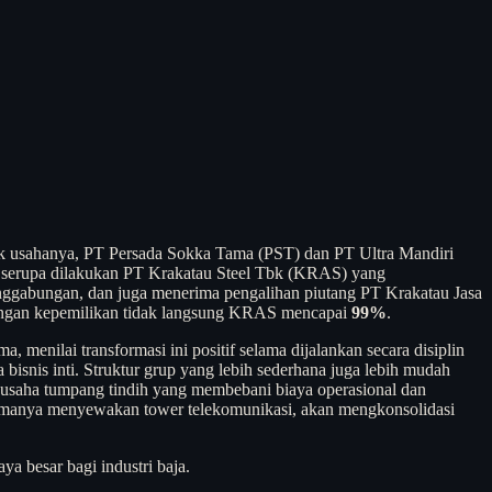
k usahanya, PT Persada Sokka Tama (PST) dan PT Ultra Mandiri
kah serupa dilakukan PT Krakatau Steel Tbk (KRAS) yang
ggabungan, dan juga menerima pengalihan piutang PT Krakatau Jasa
dengan kepemilikan tidak langsung KRAS mencapai
99%
.
enilai transformasi ini positif selama dijalankan secara disiplin
a bisnis inti. Struktur grup yang lebih sederhana juga lebih mudah
k usaha tumpang tindih yang membebani biaya operasional dan
utamanya menyewakan tower telekomunikasi, akan mengkonsolidasi
a besar bagi industri baja.