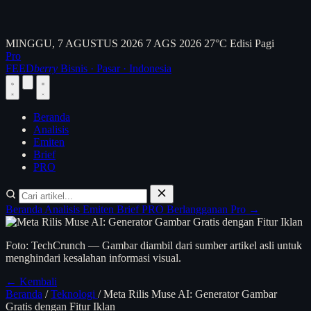
MINGGU, 7 AGUSTUS 2026
7 AGS 2026
27°C
Edisi Pagi
Pro
FEED
berry
Bisnis · Pasar · Indonesia
Beranda
Analisis
Emiten
Brief
PRO
Beranda
Analisis
Emiten
Brief
PRO
Berlangganan Pro →
Foto: TechCrunch — Gambar diambil dari sumber artikel asli untuk
menghindari kesalahan informasi visual.
← Kembali
Beranda
/
Teknologi
/
Meta Rilis Muse AI: Generator Gambar
Gratis dengan Fitur Iklan