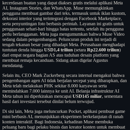
kecerdasan buatan yang dapat diakses gratis melalui aplikasi Meta
AI, Instagram Stories, dan WhatsApp. Muse memungkinkan
pengguna membuat gambar dari teks, termasuk untuk iklan kustom,
dekorasi interior yang terintegrasi dengan Facebook Marketplace,
serta penyuntingan foto berbasis perintah. Layanan ini gratis untuk
penggunaan sehari-hari hingga batas tertentu, setelah itu pengguna
perlu berlangganan. Meta juga mengumumkan bahwa Muse Video
sedang dalam pengembangan. Peluncuran produk ini terjadi di
tengah tekanan besar yang dihadapi Meta. Perusahaan menghadapi
tuntutan denda hingga
USD1,4 triliun
(setara
Rp22.600 triliun
)
dari empat negara bagian AS atas tuduhan desain platform yang
membuat remaja kecanduan. Sidang akan digelar Agustus
mendatang.
Selain itu, CEO Mark Zuckerberg secara internal mengakui bahwa
pengembangan agen AI tidak berjalan secepat yang diharapkan, dan
Meta telah melakukan PHK sekitar 8.000 karyawan serta
memindahkan 7.000 lainnya ke unit AI. Belanja infrastruktur AI
Meta tahun ini diperkirakan mencapai
USD145 miliar
, sementara
hasil dari investasi tersebut dinilai belum terwujud.
Di sisi lain, Meta juga meluncurkan Pocket, aplikasi pembuat game
mini berbasis AI, menunjukkan eksperimen berkelanjutan di ranah
konten interaktif. Bagi Indonesia, kehadiran Muse membuka
peluang baru bagi pelaku bisnis dan kreator konten untuk membuat