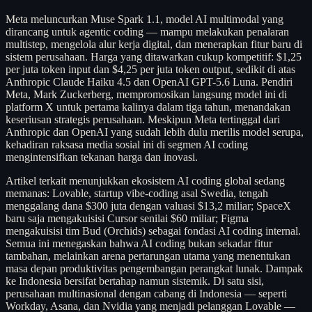
Meta meluncurkan Muse Spark 1.1, model AI multimodal yang
dirancang untuk agentic coding — mampu melakukan penalaran
multistep, mengelola alur kerja digital, dan menerapkan fitur baru di
sistem perusahaan. Harga yang ditawarkan cukup kompetitif: $1,25
per juta token input dan $4,25 per juta token output, sedikit di atas
Anthropic Claude Haiku 4.5 dan OpenAI GPT-5.6 Luna. Pendiri
Meta, Mark Zuckerberg, mempromosikan langsung model ini di
platform X untuk pertama kalinya dalam tiga tahun, menandakan
keseriusan strategis perusahaan. Meskipun Meta tertinggal dari
Anthropic dan OpenAI yang sudah lebih dulu merilis model serupa,
kehadiran raksasa media sosial ini di segmen AI coding
mengintensifkan tekanan harga dan inovasi.
Artikel terkait menunjukkan ekosistem AI coding global sedang
memanas: Lovable, startup vibe-coding asal Swedia, tengah
menggalang dana $300 juta dengan valuasi $13,2 miliar; SpaceX
baru saja mengakuisisi Cursor senilai $60 miliar; Figma
mengakuisisi tim Bud (Orchids) sebagai fondasi AI coding internal.
Semua ini menegaskan bahwa AI coding bukan sekadar fitur
tambahan, melainkan arena pertarungan utama yang menentukan
masa depan produktivitas pengembangan perangkat lunak. Dampak
ke Indonesia bersifat bertahap namun sistemik. Di satu sisi,
perusahaan multinasional dengan cabang di Indonesia — seperti
Workday, Asana, dan Nvidia yang menjadi pelanggan Lovable —