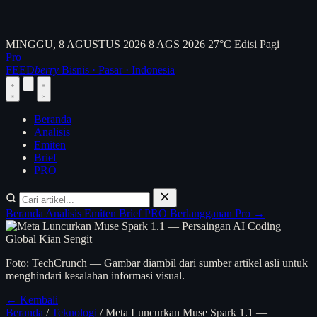
MINGGU, 8 AGUSTUS 2026
8 AGS 2026
27°C
Edisi Pagi
Pro
FEED
berry
Bisnis · Pasar · Indonesia
Beranda
Analisis
Emiten
Brief
PRO
Beranda
Analisis
Emiten
Brief
PRO
Berlangganan Pro →
Foto: TechCrunch — Gambar diambil dari sumber artikel asli untuk
menghindari kesalahan informasi visual.
← Kembali
Beranda
/
Teknologi
/
Meta Luncurkan Muse Spark 1.1 —