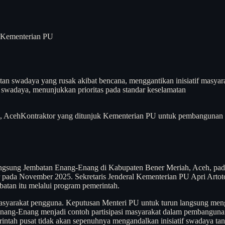
 Kementerian PU
 swadaya yang rusak akibat bencana, menggantikan inisiatif masyar
 swadaya, menunjukkan prioritas pada standar keselamatan
, Aceh
Kontraktor yang ditunjuk Kementerian PU untuk pembangunan 
gsung Jembatan Enang-Enang di Kabupaten Bener Meriah, Aceh, pada 
r pada November 2025. Sekretaris Jenderal Kementerian PU Apri Arto
atan itu melalui program pemerintah.
syarakat pengguna. Keputusan Menteri PU untuk turun langsung menge
Enang-Enang menjadi contoh partisipasi masyarakat dalam pembangunan
intah pusat tidak akan sepenuhnya mengandalkan inisiatif swadaya ta