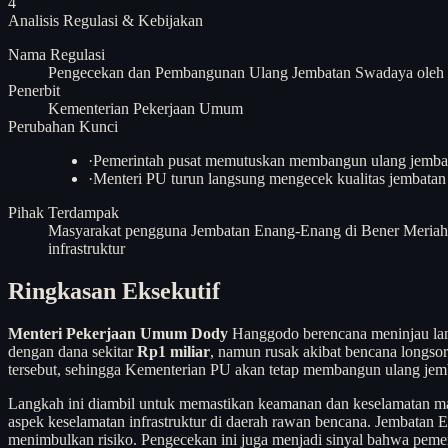
4
Analisis
Regulasi & Kebijakan
Nama Regulasi
Pengecekan dan Pembangunan Ulang Jembatan Swadaya oleh
Penerbit
Kementerian Pekerjaan Umum
Perubahan Kunci
·
Pemerintah pusat memutuskan membangun ulang jembatan
·
Menteri PU turun langsung mengecek kualitas jembatan
Pihak Terdampak
Masyarakat pengguna Jembatan Enang-Enang di Bener Meriah
infrastruktur
Ringkasan Eksekutif
Menteri Pekerjaan Umum Dody
Hanggodo berencana meninjau lan
dengan dana sekitar
Rp1 miliar
, namun rusak akibat bencana longso
tersebut, sehingga Kementerian PU akan tetap membangun ulang jemb
Langkah ini diambil untuk memastikan keamanan dan keselamatan ma
aspek keselamatan infrastruktur di daerah rawan bencana. Jembatan 
menimbulkan risiko. Pengecekan ini juga menjadi sinyal bahwa pemer