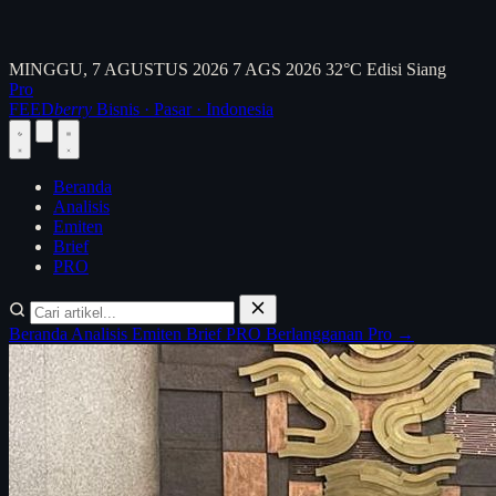
MINGGU, 7 AGUSTUS 2026
7 AGS 2026
32°C
Edisi Siang
Pro
FEED
berry
Bisnis · Pasar · Indonesia
Beranda
Analisis
Emiten
Brief
PRO
Beranda
Analisis
Emiten
Brief
PRO
Berlangganan Pro →