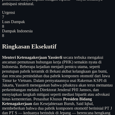
antisipasi struktural.
Urgensi
7
Luas Dampak
8
Dampak Indonesia
8
Ringkasan Eksekutif
Menteri Ketenagakerjaan Yassierli
secara terbuka mengakui
ancaman pemutusan hubungan kerja (PHK) semakin nyata di
Indonesia. Beberapa kejadian menjadi pemicu utama, seperti
penutupan pabrik keramik di Bekasi akibat kelangkaan gas bumi,
dan rencana pemindahan dua pabrik komponen otomotif dari Jawa
Timur ke Vietnam. Dalam pernyataannya usai Rakernas KSPI di
Jakarta, Yassierli menegaskan bahwa pihaknya akan terus memantau
perkembangan melalui Direktorat Jenderal PHI Jamsos, dan
menyiapkan langkah mitigasi seperti mediasi bipartit atau advokasi
lintas kementerian. Penasihat Khusus
Presiden Bidang
Ketenagakerjaan
dan Kesejahteraan Buruh, Said Iqbal,
membeberkan bahwa dua pabrik komponen otomotif berinisial PT J
dan PT S — keduanya berinduk di Jepang — berencana hengkang