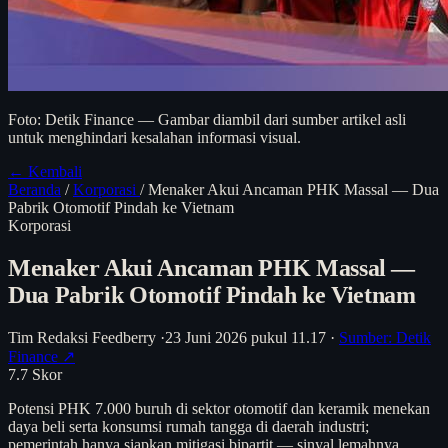
Foto: Detik Finance — Gambar diambil dari sumber artikel asli
untuk menghindari kesalahan informasi visual.
← Kembali
Beranda
/
Korporasi
/
Menaker Akui Ancaman PHK Massal — Dua
Pabrik Otomotif Pindah ke Vietnam
Korporasi
Menaker Akui Ancaman PHK Massal —
Dua Pabrik Otomotif Pindah ke Vietnam
Tim Redaksi Feedberry
·
23 Juni 2026 pukul 11.17
·
Sumber: Detik
Finance ↗
7.7
Skor
Potensi PHK 7.000 buruh di sektor otomotif dan keramik menekan
daya beli serta konsumsi rumah tangga di daerah industri;
pemerintah hanya siapkan mitigasi bipartit — sinyal lemahnya