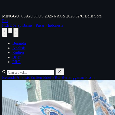
MINGGU, 6 AGUSTUS 2026
6 AGS 2026
32°C
Edisi Sore
Pro
FEED
berry
Bisnis · Pasar · Indonesia
Beranda
Analisis
Emiten
Brief
PRO
Beranda
Analisis
Emiten
Brief
PRO
Berlangganan Pro →