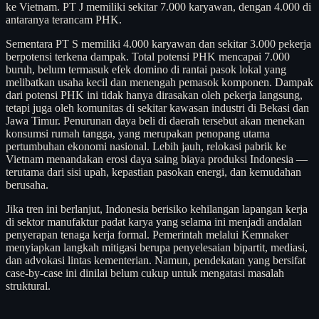
ke Vietnam. PT J memiliki sekitar 7.000 karyawan, dengan 4.000 di
antaranya terancam PHK.
Sementara PT S memiliki 4.000 karyawan dan sekitar 3.000 pekerja
berpotensi terkena dampak. Total potensi PHK mencapai 7.000
buruh, belum termasuk efek domino di rantai pasok lokal yang
melibatkan usaha kecil dan menengah pemasok komponen. Dampak
dari potensi PHK ini tidak hanya dirasakan oleh pekerja langsung,
tetapi juga oleh komunitas di sekitar kawasan industri di Bekasi dan
Jawa Timur. Penurunan daya beli di daerah tersebut akan menekan
konsumsi rumah tangga, yang merupakan penopang utama
pertumbuhan ekonomi nasional. Lebih jauh, relokasi pabrik ke
Vietnam menandakan erosi daya saing biaya produksi Indonesia —
terutama dari sisi upah, kepastian pasokan energi, dan kemudahan
berusaha.
Jika tren ini berlanjut, Indonesia berisiko kehilangan lapangan kerja
di sektor manufaktur padat karya yang selama ini menjadi andalan
penyerapan tenaga kerja formal. Pemerintah melalui Kemnaker
menyiapkan langkah mitigasi berupa penyelesaian bipartit, mediasi,
dan advokasi lintas kementerian. Namun, pendekatan yang bersifat
case-by-case ini dinilai belum cukup untuk mengatasi masalah
struktural.