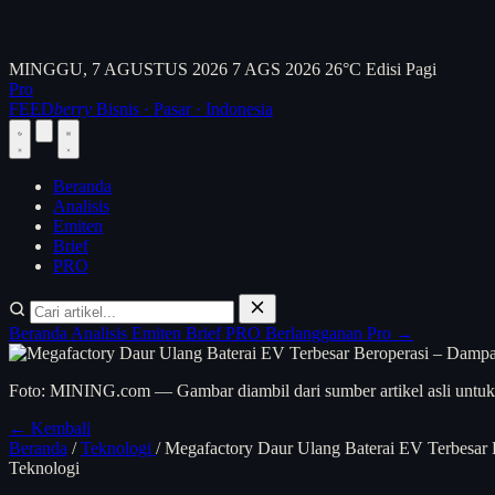
MINGGU, 7 AGUSTUS 2026
7 AGS 2026
26°C
Edisi Pagi
Pro
FEED
berry
Bisnis · Pasar · Indonesia
Beranda
Analisis
Emiten
Brief
PRO
Beranda
Analisis
Emiten
Brief
PRO
Berlangganan Pro →
Foto: MINING.com — Gambar diambil dari sumber artikel asli untuk 
← Kembali
Beranda
/
Teknologi
/
Megafactory Daur Ulang Baterai EV Terbesar 
Teknologi