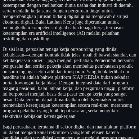
kesempatan dengan melibatkan dunia usaha dan industri di daerah,
serta menjalin kerja sama dengan perguruan tinggi untuk
mengembangkan jurusan bidang digital guna menjawab disrupsi
ekonomi digital. Balai Latihan Kerja juga diperankan untuk
meningkatkan kompetensi digital calon tenaga kerja, termasuk
keterampilan era artificial intelligence (AI) melalui pelatihan
reskilling dan upskilling.
Di sisi lain, persoalan tenaga kerja outsourcing yang dinilai
kebablasan—dengan kontrak tidak jelas, upah di bawah standar, dan
ketidakjelasan karier—juga menjadi perhatian. Pemerintah bersama
pengusaha dan serikat pekerja akan membahas pembatasan praktik
outsourcing agar lebih adil dan transparan. Yang tidak terlihat dari
headline ini adalah bahwa platform SIAP KERJA bukan sekadar
portal lowongan kerja biasa. Dengan integrasi data dari program
magang nasional, balai latihan kerja, dan perguruan tinggi, platform
ini berpotensi menjadi basis data pasar tenaga kerja yang sangat
besar. Data tersebut dapat dimanfaatkan oleh Kemnaker untuk
memetakan kesenjangan keterampilan secara real-time, merancang
program pelatihan yang lebih tepat sasaran, serta mengukur
efektivitas kebijakan ketenagakerjaan.
Bagi perusahaan, terutama di sektor digital dan manufaktur, platform
ini dapat menjadi kanal rekrutmen yang lebih efisien karena
kandidat sudah tervalidasi kompetensinya melalui program magang