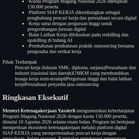
·
Kuota Program Magang Nasional 2026 ditetapkan
150.000 peserta
·
Platform SIAP KERJA dikembangkan sebagai
penghubung pencari kerja dan perusahaan secara digital
·
Kerja sama dengan perguruan tinggi untuk
pengembangan jurusan digital
·
Balai Latihan Kerja difokuskan pada reskilling dan
upskilling di bidang AI
·
Pembahasan pembatasan praktik outsourcing bersama
pengusaha dan serikat kerja
Pihak Terdampak
Pencari kerja (lulusan SMK, diploma, sarjana)
Perusahaan dan
industri (nasional dan daerah)
UMKM yang membutuhkan
tenaga kerja semi-terampil
Perguruan tinggi dan balai latihan
kerja
Perusahaan penyedia jasa outsourcing
Ringkasan Eksekutif
Menteri Ketenagakerjaan Yassierli
mengumumkan keberlanjutan
Program Magang Nasional 2026 dengan kuota 150.000 peserta,
dimulai 10 Agustus 2026 selama enam bulan. Program ini bertujuan
memperkuat ekosistem ketenagakerjaan melalui platform digital
SIAP KERJA yang mempertemukan pencari kerja dengan
perusahaan. Selain magang, Kemnaker mendorong pemerataan