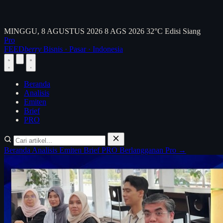
MINGGU, 8 AGUSTUS 2026
8 AGS 2026
32°C
Edisi Siang
Pro
FEED
berry
Bisnis · Pasar · Indonesia
Beranda
Analisis
Emiten
Brief
PRO
Beranda
Analisis
Emiten
Brief
PRO
Berlangganan Pro →