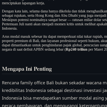
menciptakan lapangan kerja.
Dengan kata lain, selama dana hanya dikelola dan tidak menghasilka
sebagai rujukan, serta Hong Kong dan Abu Dhabi yang juga menjadi pus
Meskipun potensi nominalnya sangat besar — ratusan miliar dolar set
Pertemuan Juli nanti akan menjadi momen kritis untuk melihat apakah
Indonesia.
Arus modal masuk sebesar itu dapat memperkuat nilai tukar rupiah, 
properti premium di Bali, dan layanan profesional seperti hukum, ak
dapat dimanfaatkan untuk penghindaran pajak global, pencucian uang, 
negara di saat defisit APBN sedang lebar (
Rp240 triliun
per Maret 2
Mengapa Ini Penting
Rencana family office Bali bukan sekadar wacana me
kredibilitas Indonesia sebagai destinasi investasi ja
Indonesia bisa mendapatkan sumber modal asing y
neraca pembayaran, dan mengurangi ketergantung