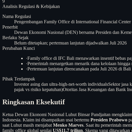
9
Analisis
Regulasi & Kebijakan
Nama Regulasi
Pengembangan Family Office di International Financial Center 
Penerbit
Dewan Ekonomi Nasional (DEN) bersama Presiden dan Kemen
Berlaku Sejak
Belum ditetapkan; pertemuan lanjutan dijadwalkan Juli 2026
Perubahan Kunci
·
Family office di IFC Bali menawarkan insentif bebas pa
·
Pemerintah menargetkan menarik dana kelolaan hingga rat
·
Pertemuan lanjutan direncanakan pada Juli 2026 di Bal
Pihak Terdampak
Investor asing dan ultra-high-net-worth individuals
Sektor jasa 
pajak vs risiko kepatuhan)
Otoritas Jasa Keuangan dan Bank In
Ringkasan Eksekutif
Ketua Dewan Ekonomi Nasional Luhut Binsar Pandjaitan mengklaim ba
Indonesia. Klaim ini disampaikan usai bertemu
Presiden Prabowo
pa
saat Luhut masih menjabat
Menko Marves
. Saat itu pemerintah mem
family office global senilai
US$11,7 triliun
. Skema yang ditawarkan c