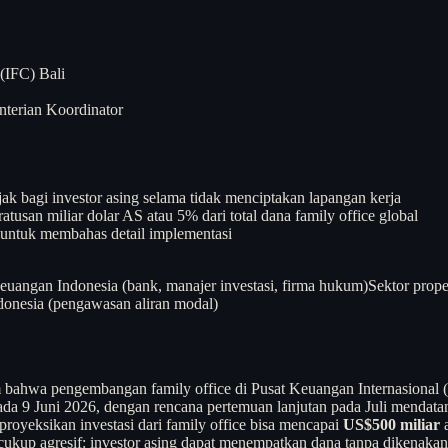
(IFC) Bali
terian Koordinator
jak bagi investor asing selama tidak menciptakan lapangan kerja
usan miliar dolar AS atau 5% dari total dana family office global
i untuk membahas detail implementasi
keuangan Indonesia (bank, manajer investasi, firma hukum)
Sektor prope
donesia (pengawasan aliran modal)
hwa pengembangan family office di Pusat Keuangan Internasional (IF
da 9 Juni 2026, dengan rencana pertemuan lanjutan pada Juli mendatan
proyeksikan investasi dari family office bisa mencapai
US$500 miliar
a
ukup agresif: investor asing dapat menempatkan dana tanpa dikenakan p