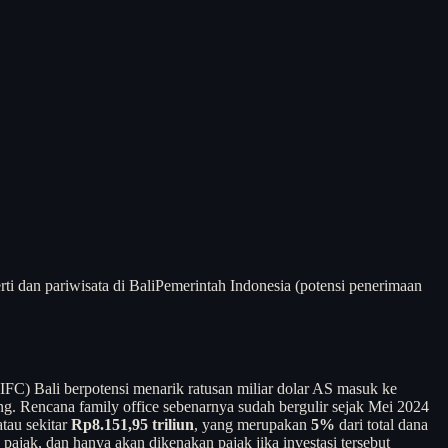
rti dan pariwisata di Bali
Pemerintah Indonesia (potensi penerimaan
C) Bali berpotensi menarik ratusan miliar dolar AS masuk ke
g. Rencana family office sebenarnya sudah bergulir sejak Mei 2024
tau sekitar
Rp8.151,95 triliun
, yang merupakan
5%
dari total dana
ajak, dan hanya akan dikenakan pajak jika investasi tersebut