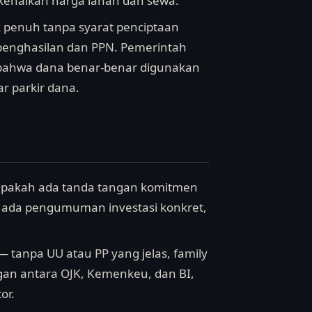
 kenaikan harga lahan dan sewa.
k penuh tanpa syarat penciptaan
 penghasilan dan PPN. Pemerintah
 bahwa dana benar-benar digunakan
ar parkir dana.
 — apakah ada tanda tangan komitmen
ika ada pengumuman investasi konkret,
 — tanpa UU atau PP yang jelas, family
gan antara OJK, Kemenkeu, dan BI,
or.