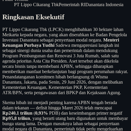
PT Lippo Cikarang Tbk
Pemerintah RI
Danantara Indonesia
Ringkasan Eksekutif
PT Lippo Cikarang Tbk (LPCK) menghibahkan 30 hektare lahan
Meikarta kepada negara, yang akan diserahkan ke Badan Pengelola
Investasi Danantara sebagai penyertaan modal negara.
Menteri
Keuangan Purbaya Yudhi
Sadewa mengapresiasi langkah ini
sebagai sinergi dunia usaha dan pemerintah dalam mendukung
Program Pembangunan dan Renovasi 3 Juta Rumah, salah satu
agenda prioritas Asta Cita Presiden. Aset tersebut akan dikelola
secara bisnis tanpa membebani APBN, sehingga diharapkan
memberikan manfaat berkelanjutan bagi program perumahan rakyat.
Penandatanganan komitmen hibah berlangsung di Wisma
Danantara, Jakarta, pada Senin, 29 Juni 2026, dengan melibatkan
Kementerian Keuangan, Kementerian PKP, Kementerian
ATR/BPN, serta pengawasan dari BPKP dan Kejaksaan Agung.
Skema hibah ini menjadi penting karena APBN tengah berada
dalam tekanan — defisit hingga Maret 2026 telah mencapai
Rp240,1 triliun
(
0,93%
PDB) dan keseimbangan primer negatif
Rp95,8 triliun
, yang berarti utang baru digunakan untuk membayar
bunga utang lama. Dengan masuknya lahan sebagai penyertaan
modal negara di Danantara, pemerintah tidak perlu mengeluarkan