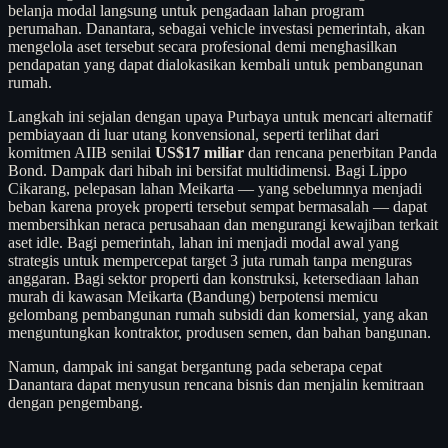
belanja modal langsung untuk pengadaan lahan program
perumahan. Danantara, sebagai vehicle investasi pemerintah, akan
mengelola aset tersebut secara profesional demi menghasilkan
pendapatan yang dapat dialokasikan kembali untuk pembangunan
rumah.
Langkah ini sejalan dengan upaya Purbaya untuk mencari alternatif
pembiayaan di luar utang konvensional, seperti terlihat dari
komitmen AIIB senilai
US$17 miliar
dan rencana penerbitan Panda
Bond. Dampak dari hibah ini bersifat multidimensi. Bagi Lippo
Cikarang, pelepasan lahan Meikarta — yang sebelumnya menjadi
beban karena proyek properti tersebut sempat bermasalah — dapat
membersihkan neraca perusahaan dan mengurangi kewajiban terkait
aset idle. Bagi pemerintah, lahan ini menjadi modal awal yang
strategis untuk mempercepat target 3 juta rumah tanpa menguras
anggaran. Bagi sektor properti dan konstruksi, ketersediaan lahan
murah di kawasan Meikarta (Bandung) berpotensi memicu
gelombang pembangunan rumah subsidi dan komersial, yang akan
menguntungkan kontraktor, produsen semen, dan bahan bangunan.
Namun, dampak ini sangat bergantung pada seberapa cepat
Danantara dapat menyusun rencana bisnis dan menjalin kemitraan
dengan pengembang.