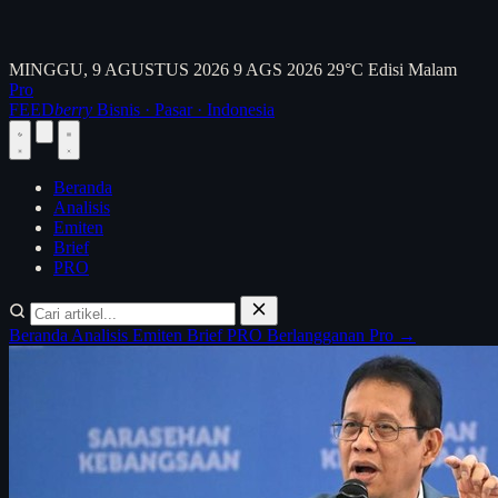
MINGGU, 9 AGUSTUS 2026
9 AGS 2026
29°C
Edisi Malam
Pro
FEED
berry
Bisnis · Pasar · Indonesia
Beranda
Analisis
Emiten
Brief
PRO
Beranda
Analisis
Emiten
Brief
PRO
Berlangganan Pro →