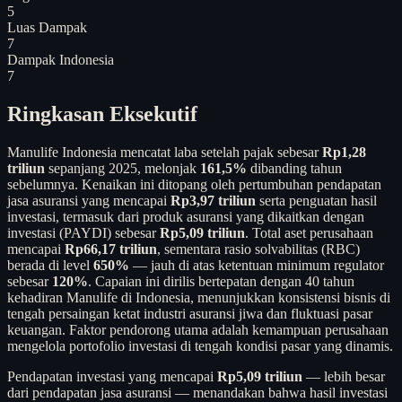
5
Luas Dampak
7
Dampak Indonesia
7
Ringkasan Eksekutif
Manulife Indonesia mencatat laba setelah pajak sebesar
Rp1,28
triliun
sepanjang 2025, melonjak
161,5%
dibanding tahun
sebelumnya. Kenaikan ini ditopang oleh pertumbuhan pendapatan
jasa asuransi yang mencapai
Rp3,97 triliun
serta penguatan hasil
investasi, termasuk dari produk asuransi yang dikaitkan dengan
investasi (PAYDI) sebesar
Rp5,09 triliun
. Total aset perusahaan
mencapai
Rp66,17 triliun
, sementara rasio solvabilitas (RBC)
berada di level
650%
— jauh di atas ketentuan minimum regulator
sebesar
120%
. Capaian ini dirilis bertepatan dengan 40 tahun
kehadiran Manulife di Indonesia, menunjukkan konsistensi bisnis di
tengah persaingan ketat industri asuransi jiwa dan fluktuasi pasar
keuangan. Faktor pendorong utama adalah kemampuan perusahaan
mengelola portofolio investasi di tengah kondisi pasar yang dinamis.
Pendapatan investasi yang mencapai
Rp5,09 triliun
— lebih besar
dari pendapatan jasa asuransi — menandakan bahwa hasil investasi