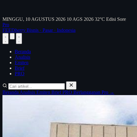
MINGGU, 10 AGUSTUS 2026
10 AGS 2026
32°C
Edisi Sore
Pro
FEED
berry
Bisnis · Pasar · Indonesia
Beranda
Analisis
Emiten
Brief
PRO
Beranda
Analisis
Emiten
Brief
PRO
Berlangganan Pro →