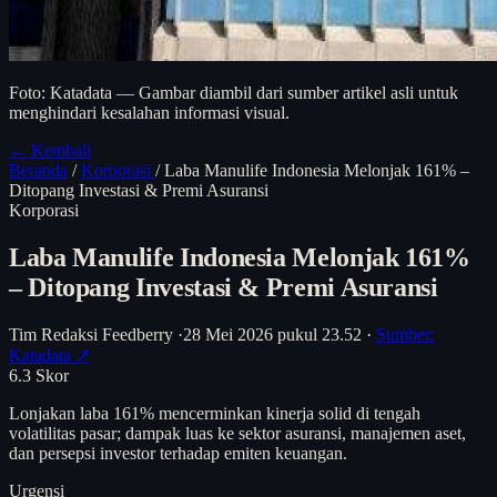
Foto: Katadata — Gambar diambil dari sumber artikel asli untuk
menghindari kesalahan informasi visual.
← Kembali
Beranda
/
Korporasi
/
Laba Manulife Indonesia Melonjak 161% –
Ditopang Investasi & Premi Asuransi
Korporasi
Laba Manulife Indonesia Melonjak 161%
– Ditopang Investasi & Premi Asuransi
Tim Redaksi Feedberry
·
28 Mei 2026 pukul 23.52
·
Sumber:
Katadata ↗
6.3
Skor
Lonjakan laba 161% mencerminkan kinerja solid di tengah
volatilitas pasar; dampak luas ke sektor asuransi, manajemen aset,
dan persepsi investor terhadap emiten keuangan.
Urgensi