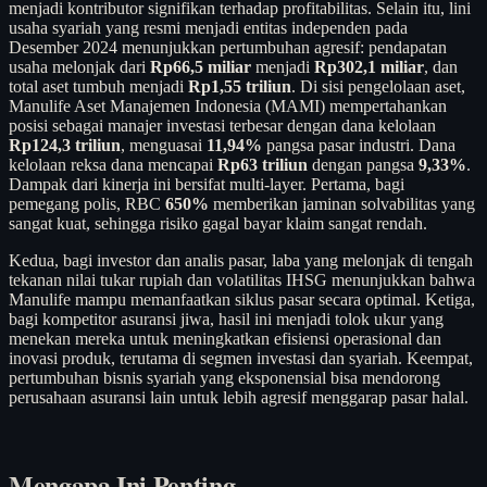
menjadi kontributor signifikan terhadap profitabilitas. Selain itu, lini
usaha syariah yang resmi menjadi entitas independen pada
Desember 2024 menunjukkan pertumbuhan agresif: pendapatan
usaha melonjak dari
Rp66,5 miliar
menjadi
Rp302,1 miliar
, dan
total aset tumbuh menjadi
Rp1,55 triliun
. Di sisi pengelolaan aset,
Manulife Aset Manajemen Indonesia (MAMI) mempertahankan
posisi sebagai manajer investasi terbesar dengan dana kelolaan
Rp124,3 triliun
, menguasai
11,94%
pangsa pasar industri. Dana
kelolaan reksa dana mencapai
Rp63 triliun
dengan pangsa
9,33%
.
Dampak dari kinerja ini bersifat multi-layer. Pertama, bagi
pemegang polis, RBC
650%
memberikan jaminan solvabilitas yang
sangat kuat, sehingga risiko gagal bayar klaim sangat rendah.
Kedua, bagi investor dan analis pasar, laba yang melonjak di tengah
tekanan nilai tukar rupiah dan volatilitas IHSG menunjukkan bahwa
Manulife mampu memanfaatkan siklus pasar secara optimal. Ketiga,
bagi kompetitor asuransi jiwa, hasil ini menjadi tolok ukur yang
menekan mereka untuk meningkatkan efisiensi operasional dan
inovasi produk, terutama di segmen investasi dan syariah. Keempat,
pertumbuhan bisnis syariah yang eksponensial bisa mendorong
perusahaan asuransi lain untuk lebih agresif menggarap pasar halal.
Mengapa Ini Penting