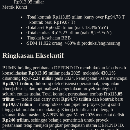
Rp913,05 miliar
Metrik Kunci
·
Total kontrak Rp113,85 triliun (carry over Rp94,78 T
+ kontrak baru Rp19,07 T)
·
Total aset Rp66,05 triliun (naik 18,3% YoY)
·
Total ekuitas Rp15,23 triliun (naik 8,2% YoY)
·
Tingkat kesehatan BBB+
·
SDM 11.022 orang, >60% di produksi/engineering
Ringkasan Eksekutif
BUMN holding pertahanan DEFEND ID membukukan laba bersih
konsolidasian
Rp913,05 miliar
pada 2025, melonjak
430,1%
dibanding
Rp172,24 miliar
pada 2024. Pendapatan usaha mencapai
Rp20,71 triliun
, didorong oleh efisiensi operasional, penguatan
kinerja bisnis, dan optimalisasi pengelolaan proyek strategis di
seluruh entitas usaha. Total kontrak perusahaan tembus
Rp113,85
triliun
— terdiri dari carry over
Rp94,78 triliun
dan kontrak baru
Rp19,07 triliun
— mengindikasikan pipeline proyek yang solid
hingga tahun-tahun mendatang. Kinerja ini dicapai di tengah
tekanan fiskal nasional; APBN hingga Maret 2026 mencatat defisit
Rp240 triliun
, sehingga belanja pemerintah untuk proyek
pertahanan tetap menjadi jangkar pendapatan utama DEFEND ID.