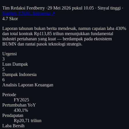
Tim Redaksi Feedberry
·
29 Mei 2026 pukul 10.05
·
Sinyal tinggi
·
Sumber: CNBC Indonesia ↗
4.7
Skor
Laporan tahunan bukan berita mendesak, namun capaian laba 430%
dan total kontrak Rp113,85 triliun menunjukkan fundamental
industri pertahanan yang kuat — berdampak pada ekosistem
BUMN dan rantai pasok teknologi strategis.
Urgensi
3
Luas Dampak
5
Dampak Indonesia
6
Analisis
Laporan Keuangan
Periode
FY2025
Pertumbuhan YoY
430,1%
Pendapatan
Rp20,71 triliun
Laba Bersih