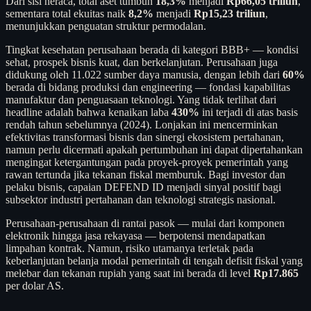
Dari sisi neraca, total aset tumbuh
18,3%
menjadi
Rp66,05 triliun
,
sementara total ekuitas naik
8,2%
menjadi
Rp15,23 triliun
,
menunjukkan penguatan struktur permodalan.
Tingkat kesehatan perusahaan berada di kategori BBB+ — kondisi
sehat, prospek bisnis kuat, dan berkelanjutan. Perusahaan juga
didukung oleh 11.022 sumber daya manusia, dengan lebih dari
60%
berada di bidang produksi dan engineering — fondasi kapabilitas
manufaktur dan penguasaan teknologi. Yang tidak terlihat dari
headline adalah bahwa kenaikan laba
430%
ini terjadi di atas basis
rendah tahun sebelumnya (2024). Lonjakan ini mencerminkan
efektivitas transformasi bisnis dan sinergi ekosistem pertahanan,
namun perlu dicermati apakah pertumbuhan ini dapat dipertahankan
mengingat ketergantungan pada proyek-proyek pemerintah yang
rawan tertunda jika tekanan fiskal memburuk. Bagi investor dan
pelaku bisnis, capaian DEFEND ID menjadi sinyal positif bagi
subsektor industri pertahanan dan teknologi strategis nasional.
Perusahaan-perusahaan di rantai pasok — mulai dari komponen
elektronik hingga jasa rekayasa — berpotensi mendapatkan
limpahan kontrak. Namun, risiko utamanya terletak pada
keberlanjutan belanja modal pemerintah di tengah defisit fiskal yang
melebar dan tekanan rupiah yang saat ini berada di level
Rp17.865
per dolar AS.