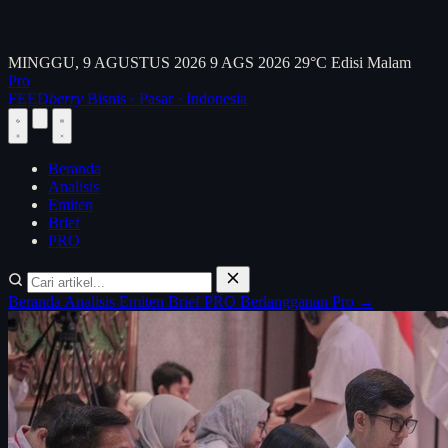
MINGGU, 9 AGUSTUS 2026
9 AGS 2026
29°C
Edisi Malam
Pro
FEED
berry
Bisnis · Pasar · Indonesia
Beranda
Analisis
Emiten
Brief
PRO
Beranda
Analisis
Emiten
Brief
PRO
Berlangganan Pro →