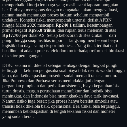
memperbaiki kinerja lembaga yang masih sarat laporan pungutan
liar. Purbaya merespons dengan mengatakan akan mengevaluasi,
namun masih menunggu proses hukum sebelum mengambil
tindakan. Konteks fiskal memperparah urgensi: defisit APBN
hingga Maret 2026 mencapai
Rp240,1 triliun
, keseimbangan
primer negatif
Rp95,8 triliun
, dan rupiah terus melemah di atas
Rp17.700
per dolar AS. Setiap kebocoran di Bea Cukai — dari
pungli hingga suap fasilitas impor — langsung membebani biaya
logistik dan daya saing ekspor Indonesia. Yang tidak terlihat dari
headline ini adalah potensi efek domino terhadap reformasi birokrasi
di sektor perdagangan.
DJBC selama ini dikenal sebagai lembaga dengan tingkat pungli
tertinggi — keluhan pengusaha soal biaya tidak resmi, waktu tunggu
lama, dan ketidakpastian prosedur sudah menjadi rahasia umum.
Jika Prabowo dan Purbaya serius menindaklanjuti dengan
pergantian pimpinan dan perbaikan sistemik, biaya kepatuhan bisa
turun drastis, margin perusahaan manufaktur dan logistik bisa
meningkat, dan Indonesia bisa meningkatkan daya tarik investasi.
Namun risiko juga besar: jika proses hanya bersifat simbolis atau
transisi tidak dikelola baik, operasional Bea Cukai bisa terganggu,
menambah ketidakpastian di tengah tekanan fiskal dan moneter
yang sudah berat.