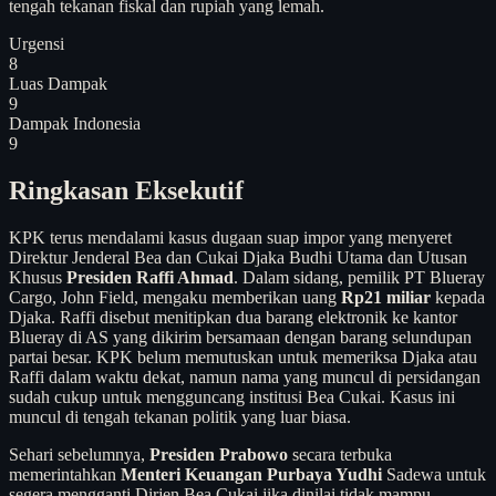
tengah tekanan fiskal dan rupiah yang lemah.
Urgensi
8
Luas Dampak
9
Dampak Indonesia
9
Ringkasan Eksekutif
KPK terus mendalami kasus dugaan suap impor yang menyeret
Direktur Jenderal Bea dan Cukai Djaka Budhi Utama dan Utusan
Khusus
Presiden Raffi Ahmad
. Dalam sidang, pemilik PT Blueray
Cargo, John Field, mengaku memberikan uang
Rp21 miliar
kepada
Djaka. Raffi disebut menitipkan dua barang elektronik ke kantor
Blueray di AS yang dikirim bersamaan dengan barang selundupan
partai besar. KPK belum memutuskan untuk memeriksa Djaka atau
Raffi dalam waktu dekat, namun nama yang muncul di persidangan
sudah cukup untuk mengguncang institusi Bea Cukai. Kasus ini
muncul di tengah tekanan politik yang luar biasa.
Sehari sebelumnya,
Presiden Prabowo
secara terbuka
memerintahkan
Menteri Keuangan Purbaya Yudhi
Sadewa untuk
segera mengganti Dirjen Bea Cukai jika dinilai tidak mampu