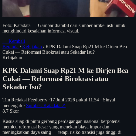
Foto: Katadata — Gambar diambil dari sumber artikel asli untuk
menghindari kesalahan informasi visual.
← Kembali
Beranda
/
Kebijakan
/
KPK Dalami Suap Rp21 M ke Dirjen Bea
Cukai — Reformasi Birokrasi atau Sekadar Isu?
Kebijakan
KPK Dalami Suap Rp21 M ke Dirjen Bea
Cukai — Reformasi Birokrasi atau
Sekadar Isu?
Tim Redaksi Feedberry
·
17 Juni 2026 pukul 11.54
·
Sinyal
menengah
·
Sumber: Katadata ↗
8.7
Skor
Kasus suap di pintu gerbang perdagangan nasional berpotensi
memicu reformasi besar yang menekan biaya impor dan
meningkatkan daya saing — tetapi risiko transisi juga tinggi di