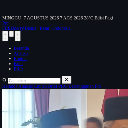
MINGGU, 7 AGUSTUS 2026
7 AGS 2026
28°C
Edisi Pagi
Pro
FEED
berry
Bisnis · Pasar · Indonesia
Beranda
Analisis
Emiten
Brief
PRO
Beranda
Analisis
Emiten
Brief
PRO
Berlangganan Pro →