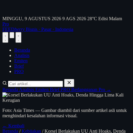
MINGGU, 9 AGUSTUS 2026
9 AGS 2026
28°C
Edisi Malam
Pro
FEED
berry
Bisnis · Pasar · Indonesia
Beranda
Analisis
Emiten
Brief
PRO
Beranda
Analisis
Emiten
Brief
PRO
Berlangganan Pro →
Foto: Asia Times — Gambar diambil dari sumber artikel asli untuk
menghindari kesalahan informasi visual.
← Kembali
Beranda
/
Kebijakan
/
Korsel Berlakukan UU Anti Hoaks, Denda