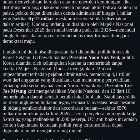
untuk menyebabkan kerugian atau memperoleh keuntungan. Jika
distribusi berulang dilakukan setelah putusan akhir bahwa konten itu
palsu, pelaku dapat dikenakan denda administratif hingga 1 miliar
won (sekitar
Rp12 miliar
, meskipun konversi tidak disediakan
dalam artikel). Undang-undang ini disahkan oleh Majelis Nasional
pada Desember 2025 dan mulai berlaku pada Juli 2026—menandai
langkah tegas dalam upaya memberantas misinformasi di negara
demokrasi maju.
Langkah ini tidak bisa dilepaskan dari dinamika politik domestik
Korea Selatan. Di bawah mantan
Presiden Yoon Suk Yeol
, politik
Korea ditandai oleh kelumpuhan karena ia memerintah tanpa
kendali Majelis Nasional. Oposisi mengajukan 22 mosi
impeachment terhadap pejabat administrasi, memotong 4,1 triliun
won dari anggaran yang diusulkan, dan mendorong penyelidikan
terhadap istri serta pejabat senior Yoon. Sebaliknya,
Presiden Lee
Jae Myung
kini mengendalikan Majelis Nasional dan 12 dari 16
pemerintahan daerah setelah pemilu lokal Juni lalu. Stabilitas politik
ini memungkinkan tindakan tegas, termasuk investasi besar-besaran
di bidang semikonduktor dan kecerdasan buatan—sekitar $576
miliar diumumkan pada Juni 2026—serta penyelesaian mogok kerja
Samsung yang melibatkan 48.000 pekerja. UU anti-hoaks ini adalah
contoh bagaimana kekuatan politik yang terkonsolidasi dapat
digunakan untuk mengatur ruang digital.