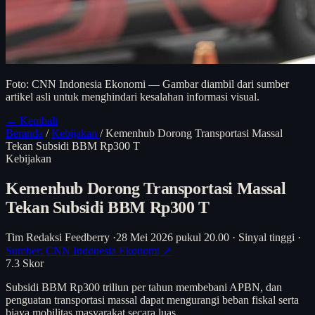
Foto: CNN Indonesia Ekonomi — Gambar diambil dari sumber
artikel asli untuk menghindari kesalahan informasi visual.
← Kembali
Beranda
/
Kebijakan
/
Kemenhub Dorong Transportasi Massal
Tekan Subsidi BBM Rp300 T
Kebijakan
Kemenhub Dorong Transportasi Massal
Tekan Subsidi BBM Rp300 T
Tim Redaksi Feedberry
·
28 Mei 2026 pukul 20.00
·
Sinyal tinggi
·
Sumber: CNN Indonesia Ekonomi ↗
7.3
Skor
Subsidi BBM Rp300 triliun per tahun membebani APBN, dan
penguatan transportasi massal dapat mengurangi beban fiskal serta
biaya mobilitas masyarakat secara luas.