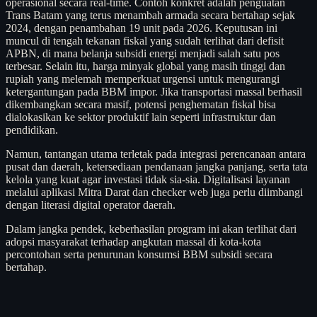
operasional secara real-time. Contoh konkret adalah penguatan
Trans Batam yang terus menambah armada secara bertahap sejak
2024, dengan penambahan 19 unit pada 2026. Keputusan ini
muncul di tengah tekanan fiskal yang sudah terlihat dari defisit
APBN, di mana belanja subsidi energi menjadi salah satu pos
terbesar. Selain itu, harga minyak global yang masih tinggi dan
rupiah yang melemah memperkuat urgensi untuk mengurangi
ketergantungan pada BBM impor. Jika transportasi massal berhasil
dikembangkan secara masif, potensi penghematan fiskal bisa
dialokasikan ke sektor produktif lain seperti infrastruktur dan
pendidikan.
Namun, tantangan utama terletak pada integrasi perencanaan antara
pusat dan daerah, ketersediaan pendanaan jangka panjang, serta tata
kelola yang kuat agar investasi tidak sia-sia. Digitalisasi layanan
melalui aplikasi Mitra Darat dan checker web juga perlu diimbangi
dengan literasi digital operator daerah.
Dalam jangka pendek, keberhasilan program ini akan terlihat dari
adopsi masyarakat terhadap angkutan massal di kota-kota
percontohan serta penurunan konsumsi BBM subsidi secara
bertahap.