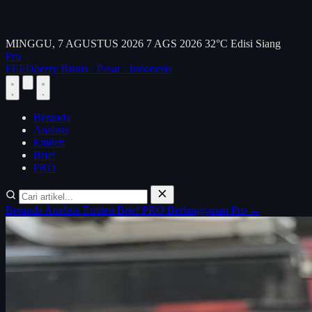
MINGGU, 7 AGUSTUS 2026
7 AGS 2026
32°C
Edisi Siang
Pro
FEED
berry
Bisnis · Pasar · Indonesia
Beranda
Analisis
Emiten
Brief
PRO
Beranda
Analisis
Emiten
Brief
PRO
Berlangganan Pro →