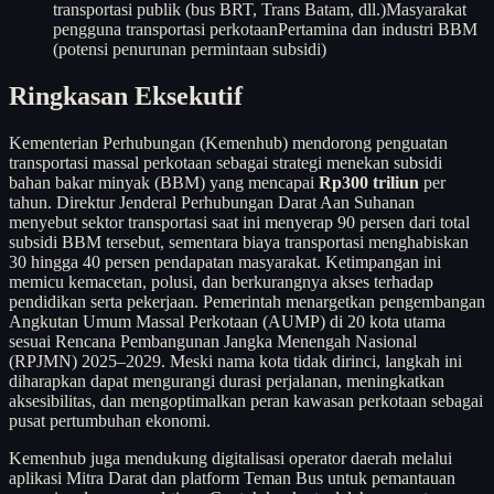
transportasi publik (bus BRT, Trans Batam, dll.)
Masyarakat
pengguna transportasi perkotaan
Pertamina dan industri BBM
(potensi penurunan permintaan subsidi)
Ringkasan Eksekutif
Kementerian Perhubungan (Kemenhub) mendorong penguatan
transportasi massal perkotaan sebagai strategi menekan subsidi
bahan bakar minyak (BBM) yang mencapai
Rp300 triliun
per
tahun. Direktur Jenderal Perhubungan Darat Aan Suhanan
menyebut sektor transportasi saat ini menyerap 90 persen dari total
subsidi BBM tersebut, sementara biaya transportasi menghabiskan
30 hingga 40 persen pendapatan masyarakat. Ketimpangan ini
memicu kemacetan, polusi, dan berkurangnya akses terhadap
pendidikan serta pekerjaan. Pemerintah menargetkan pengembangan
Angkutan Umum Massal Perkotaan (AUMP) di 20 kota utama
sesuai Rencana Pembangunan Jangka Menengah Nasional
(RPJMN) 2025–2029. Meski nama kota tidak dirinci, langkah ini
diharapkan dapat mengurangi durasi perjalanan, meningkatkan
aksesibilitas, dan mengoptimalkan peran kawasan perkotaan sebagai
pusat pertumbuhan ekonomi.
Kemenhub juga mendukung digitalisasi operator daerah melalui
aplikasi Mitra Darat dan platform Teman Bus untuk pemantauan