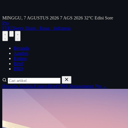
MINGGU, 7 AGUSTUS 2026
7 AGS 2026
32°C
Edisi Sore
Pro
FEED
berry
Bisnis · Pasar · Indonesia
Beranda
Analisis
Emiten
Brief
PRO
Beranda
Analisis
Emiten
Brief
PRO
Berlangganan Pro →