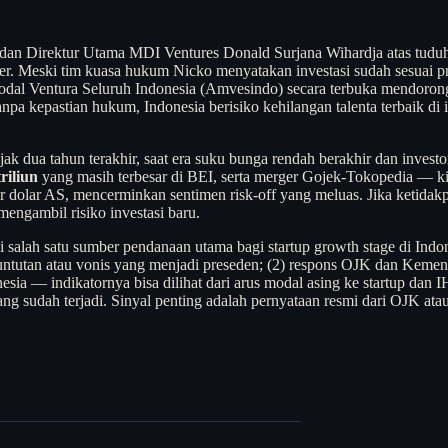
an Direktur Utama MDI Ventures Donald Surjana Wihardja atas tuduha
er. Meski tim kuasa hukum Nicko menyatakan investasi sudah sesuai pro
 Modal Ventura Seluruh Indonesia (Amvesindo) secara terbuka mendorong
kepastian hukum, Indonesia berisiko kehilangan talenta terbaik di in
ak dua tahun terakhir, saat era suku bunga rendah berakhir dan investo
riliun
yang masih terbesar di BEI, serta merger Gojek-Tokopedia — kini
r dolar AS, mencerminkan sentimen risk-off yang meluas. Jika ketidakp
engambil risiko investasi baru.
lah satu sumber pendanaan utama bagi startup growth stage di Indone
ntutan atau vonis yang menjadi preseden; (2) respons OJK dan Keme
esia — indikatornya bisa dilihat dari arus modal asing ke startup da
ng sudah terjadi. Sinyal penting adalah pernyataan resmi dari OJK at