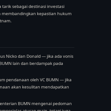
arik sebagai destinasi investasi
akan membandingkan kepastian hukum
etnam.
us Nicko dan Donald — jika ada vonis
C BUMN lain dan berdampak pada
rium pendanaan oleh VC BUMN — jika
ndanaan akan kesulitan mendapatkan
Kementerian BUMN mengenai pedoman
memperjelas aturan main, tetapi juga