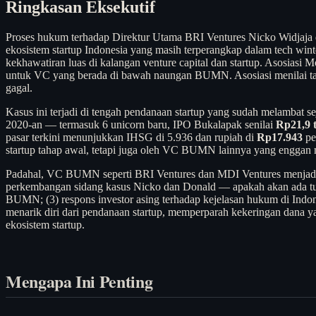
Ringkasan Eksekutif
Proses hukum terhadap Direktur Utama BRI Ventures Nicko Widjaja d
ekosistem startup Indonesia yang masih terperangkap dalam tech wint
kekhawatiran luas di kalangan venture capital dan startup. Asosiasi
untuk VC yang berada di bawah naungan BUMN. Asosiasi menilai tanpa 
gagal.
Kasus ini terjadi di tengah pendanaan startup yang sudah melambat sej
2020-an — termasuk 6 unicorn baru, IPO Bukalapak senilai
Rp21,9 t
pasar terkini menunjukkan IHSG di 5.936 dan rupiah di
Rp17.943
pe
startup tahap awal, tetapi juga oleh VC BUMN lainnya yang enggan m
Padahal, VC BUMN seperti BRI Ventures dan MDI Ventures menjadi sa
perkembangan sidang kasus Nicko dan Donald — apakah akan ada tu
BUMN; (3) respons investor asing terhadap kejelasan hukum di Indon
menarik diri dari pendanaan startup, memperparah kekeringan dana ya
ekosistem startup.
Mengapa Ini Penting