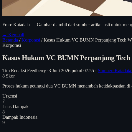
Foto: Katadata — Gambar diambil dari sumber artikel asli untuk meng
← Kembali
Beranda
/
Korporasi
/
Kasus Hukum VC BUMN Perpanjang Tech Win
Korporasi
Kasus Hukum VC BUMN Perpanjang Tech W
Tim Redaksi Feedberry
·
3 Juni 2026 pukul 07.55
·
Sumber: Katadata
8
Skor
Proses hukum petinggi dua VC BUMN menambah ketidakpastian di ekos
Urgensi
7
Luas Dampak
8
Dampak Indonesia
9