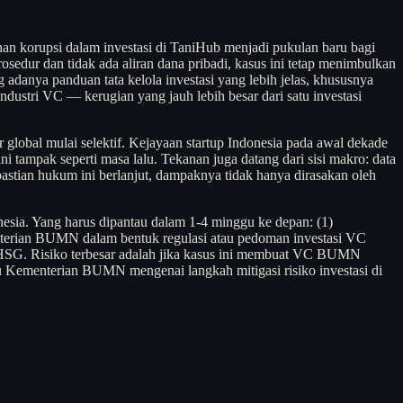
n korupsi dalam investasi di TaniHub menjadi pukulan baru bagi
sedur dan tidak ada aliran dana pribadi, kasus ini tetap menimbulkan
 adanya panduan tata kelola investasi yang lebih jelas, khususnya
dustri VC — kerugian yang jauh lebih besar dari satu investasi
r global mulai selektif. Kejayaan startup Indonesia pada awal dekade
 tampak seperti masa lalu. Tekanan juga datang dari sisi makro: data
astian hukum ini berlanjut, dampaknya tidak hanya dirasakan oleh
sia. Yang harus dipantau dalam 1-4 minggu ke depan: (1)
nterian BUMN dalam bentuk regulasi atau pedoman investasi VC
n IHSG. Risiko terbesar adalah jika kasus ini membuat VC BUMN
au Kementerian BUMN mengenai langkah mitigasi risiko investasi di