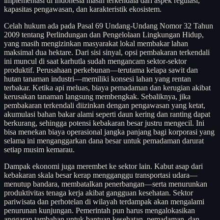
implementasi di Indonesia masih terkendala dari aspek regulasi,
kapasitas pengawasan, dan karakteristik ekosistem.
Celah hukum ada pada Pasal 69 Undang-Undang Nomor 32 Tahun
2009 tentang Perlindungan dan Pengelolaan Lingkungan Hidup,
yang masih mengizinkan masyarakat lokal membakar lahan
maksimal dua hektare. Dari sisi sinyal, opsi pembakaran terkendali
ini muncul di saat karhutla sudah mengancam sektor-sektor
produktif. Perusahaan perkebunan—terutama kelapa sawit dan
hutan tanaman industri—memiliki konsesi lahan yang rentan
terbakar. Ketika api meluas, biaya pemadaman dan kerugian akibat
kerusakan tanaman langsung membengkak. Sebaliknya, jika
pembakaran terkendali diizinkan dengan pengawasan yang ketat,
akumulasi bahan bakar alami seperti daun kering dan ranting dapat
berkurang, sehingga potensi kebakaran besar justru mengecil. Ini
bisa menekan biaya operasional jangka panjang bagi korporasi yang
selama ini menganggarkan dana besar untuk pemadaman darurat
setiap musim kemarau.
Dampak ekonomi juga merembet ke sektor lain. Kabut asap dari
kebakaran skala besar kerap mengganggu transportasi udara—
menutup bandara, membatalkan penerbangan—serta menurunkan
produktivitas tenaga kerja akibat gangguan kesehatan. Sektor
pariwisata dan perhotelan di wilayah terdampak akan mengalami
penurunan kunjungan. Pemerintah pun harus mengalokasikan
anggaran tambahan untuk bantuan kesehatan, pemadaman, dan