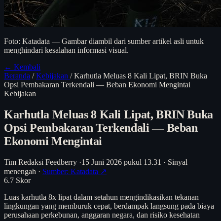
Foto: Katadata — Gambar diambil dari sumber artikel asli untuk
menghindari kesalahan informasi visual.
← Kembali
Beranda
/
Kebijakan
/
Karhutla Meluas 8 Kali Lipat, BRIN Buka
Opsi Pembakaran Terkendali — Beban Ekonomi Mengintai
Kebijakan
Karhutla Meluas 8 Kali Lipat, BRIN Buka
Opsi Pembakaran Terkendali — Beban
Ekonomi Mengintai
Tim Redaksi Feedberry
·
15 Juni 2026 pukul 13.31
·
Sinyal
menengah
·
Sumber: Katadata ↗
6.7
Skor
Luas karhutla 8x lipat dalam setahun mengindikasikan tekanan
lingkungan yang memburuk cepat, berdampak langsung pada biaya
perusahaan perkebunan, anggaran negara, dan risiko kesehatan