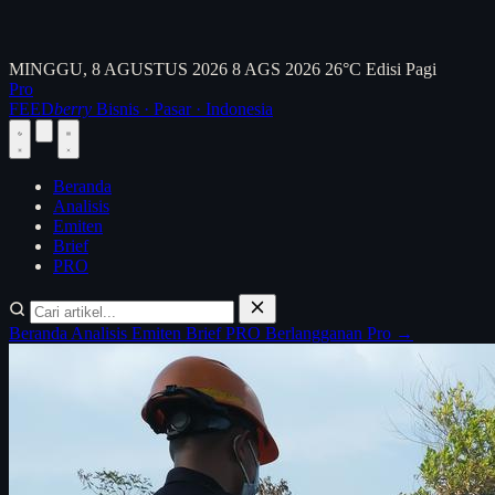
MINGGU, 8 AGUSTUS 2026
8 AGS 2026
26°C
Edisi Pagi
Pro
FEED
berry
Bisnis · Pasar · Indonesia
Beranda
Analisis
Emiten
Brief
PRO
Beranda
Analisis
Emiten
Brief
PRO
Berlangganan Pro →