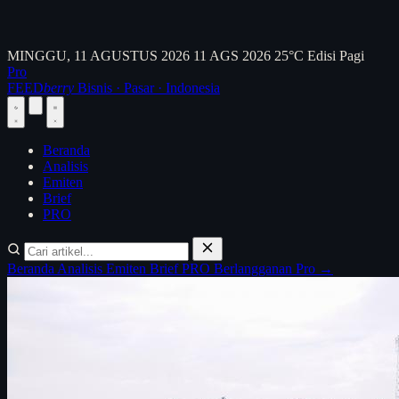
MINGGU, 11 AGUSTUS 2026
11 AGS 2026
25°C
Edisi Pagi
Pro
FEED
berry
Bisnis · Pasar · Indonesia
Beranda
Analisis
Emiten
Brief
PRO
Beranda
Analisis
Emiten
Brief
PRO
Berlangganan Pro →