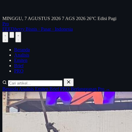
MINGGU, 7 AGUSTUS 2026
7 AGS 2026
26°C
Edisi Pagi
Pro
FEED
berry
Bisnis · Pasar · Indonesia
Beranda
Analisis
Emiten
Brief
PRO
Beranda
Analisis
Emiten
Brief
PRO
Berlangganan Pro →