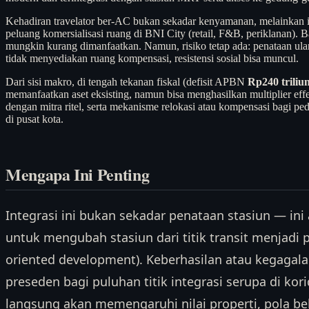
Kehadiran travelator ber-AC bukan sekadar kenyamanan, melainkan i
peluang komersialisasi ruang di BNI City (retail, F&B, periklanan). B
mungkin kurang dimanfaatkan. Namun, risiko tetap ada: penataan ul
tidak menyediakan ruang kompensasi, resistensi sosial bisa muncul.
Dari sisi makro, di tengah tekanan fiskal (defisit APBN
Rp240 triliu
memanfaatkan aset eksisting, namun bisa menghasilkan multiplier effec
dengan mitra ritel, serta mekanisme relokasi atau kompensasi bagi ped
di pusat kota.
Mengapa Ini Penting
Integrasi ini bukan sekadar penataan stasiun — ini
untuk mengubah stasiun dari titik transit menjadi p
oriented development). Keberhasilan atau kegagala
preseden bagi puluhan titik integrasi serupa di kor
langsung akan memengaruhi nilai properti, pola bel