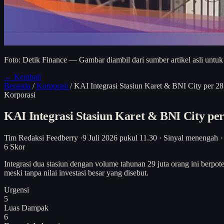
Foto: Detik Finance — Gambar diambil dari sumber artikel asli untuk
← Kembali
Beranda
/
Korporasi
/
KAI Integrasi Stasiun Karet & BNI City per 2
Korporasi
KAI Integrasi Stasiun Karet & BNI City pe
Tim Redaksi Feedberry
·
9 Juli 2026 pukul 11.30
·
Sinyal menengah
·
6
Skor
Integrasi dua stasiun dengan volume tahunan 29 juta orang ini berpot
meski tanpa nilai investasi besar yang disebut.
Urgensi
5
Luas Dampak
6