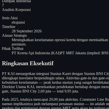
Dampak Indonesia
7
Analisis
Korporasi
Jenis Aksi
ekspansi
Timeline
28 September 2026
Alasan Strategis
Meningkatkan keselamatan operasi kereta dengan memisahkan a
premium.
Pihak Terlibat
PT Kereta Api Indonesia (KAI)
PT MRT Jakarta (implied: BNI 
Ringkasan Eksekutif
PT KAI menargetkan integrasi Stasiun Karet dengan Stasiun BNI Cit
dilengkapi travelator berpendingin udara. Aktivitas gate-in dan gate
kebutuhan keselamatan — jarak kedua stasiun yang sangat berdekatan 
Direktur Utama KAI, menekankan pendekatan bertahap dengan mendeng
gate, Stasiun BNI City 2,69 juta — total 9,95 juta.
Pada 2025, totalnya mencapai 29,09 juta aktivitas. Commuter Line 
namun implikasinya jauh melampaui penataan stasiun — ini adalah st
modern dan terintegrasi dengan stasiun MRT serta akses ke gedung-ge