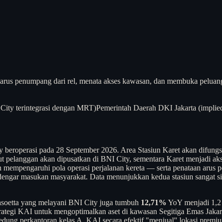
rus penumpang dari rel, menata akses kawasan, dan membuka peluang k
City terintegrasi dengan MRT)
Pemerintah Daerah DKI Jakarta (implied:
y beroperasi pada 28 September 2026. Area Stasiun Karet akan difung
-out pelanggan akan dipusatkan di BNI City, sementara Karet menjadi aks
mempengaruhi pola operasi perjalanan kereta — serta penataan arus pe
ar masukan masyarakat. Data menunjukkan kedua stasiun sangat sibuk:
Basoetta yang melayani BNI City juga tumbuh
12,71%
YoY menjadi 1,2 j
rategi KAI untuk mengoptimalkan aset di kawasan Segitiga Emas Jakar
dung perkantoran kelas A, KAI secara efektif "menjual" lokasi premiu