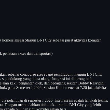
omersialisasi Stasiun BNI City sebagai pusat aktivitas komuter
 penataan akses dan transportasi)
sikan sebagai concourse atau ruang penghubung menuju BNI City,
es pendukung yang ditata ulang. Integrasi ini didorong oleh
jalan kaki, pengantar, ojek, dan pedagang sekitar. Bobby Rasyidin,
 pada Semester I-2026, Stasiun Karet mencatat 7,26 juta aktivitas
uta pelanggan di semester I-2026. Integrasi ini adalah langkah teknis,
ta. Dengan memindahkan titik naik-turun ke BNI City yang lebih
m kepada puluhan ribu komuter setiap hari.