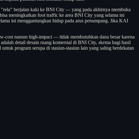
at "rela" berjalan kaki ke BNI City — yang pada akhirnya membuka
 bisa meningkatkan foot traffic ke area BNI City yang selama ini
 selama ini menggantungkan hidup pada arus penumpang. Jika KAI
g low-cost namun high-impact — tidak membutuhkan dana besar karena
 adalah detail desain ruang komersial di BNI City, skema bagi hasil
I untuk program serupa di stasiun-stasiun lain yang saling berdekatan