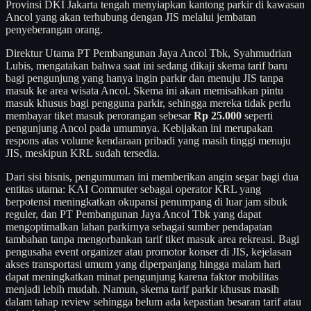
Provinsi DKI Jakarta tengah menyiapkan kantong parkir di kawasan
Ancol yang akan terhubung dengan JIS melalui jembatan
penyeberangan orang.
Direktur Utama PT Pembangunan Jaya Ancol Tbk, Syahmudrian
Lubis, mengatakan bahwa saat ini sedang dikaji skema tarif baru
bagi pengunjung yang hanya ingin parkir dan menuju JIS tanpa
masuk ke area wisata Ancol. Skema ini akan memisahkan pintu
masuk khusus bagi pengguna parkir, sehingga mereka tidak perlu
membayar tiket masuk perorangan sebesar
Rp 25.000
seperti
pengunjung Ancol pada umumnya. Kebijakan ini merupakan
respons atas volume kendaraan pribadi yang masih tinggi menuju
JIS, meskipun KRL sudah tersedia.
Dari sisi bisnis, pengumuman ini memberikan angin segar bagi dua
entitas utama: KAI Commuter sebagai operator KRL yang
berpotensi meningkatkan okupansi penumpang di luar jam sibuk
reguler, dan PT Pembangunan Jaya Ancol Tbk yang dapat
mengoptimalkan lahan parkirnya sebagai sumber pendapatan
tambahan tanpa mengorbankan tarif tiket masuk area rekreasi. Bagi
pengusaha event organizer atau promotor konser di JIS, kejelasan
akses transportasi umum yang diperpanjang hingga malam hari
dapat meningkatkan minat pengunjung karena faktor mobilitas
menjadi lebih mudah. Namun, skema tarif parkir khusus masih
dalam tahap review sehingga belum ada kepastian besaran tarif atau