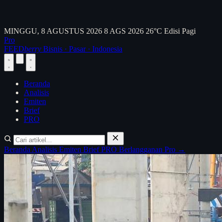
MINGGU, 8 AGUSTUS 2026
8 AGS 2026
26°C
Edisi Pagi
Pro
FEED
berry
Bisnis · Pasar · Indonesia
Beranda
Analisis
Emiten
Brief
PRO
Beranda
Analisis
Emiten
Brief
PRO
Berlangganan Pro →