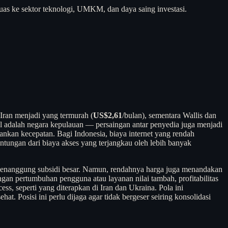
uas ke sektor teknologi, UMKM, dan daya saing investasi.
Iran menjadi yang termurah (
US$2,61
/bulan), sementara Wallis dan
hal adalah negara kepulauan — persaingan antar penyedia juga menjadi
kan kecepatan. Bagi Indonesia, biaya internet yang rendah
ntungan dari biaya akses yang terjangkau oleh lebih banyak
s menanggung subsidi besar. Namun, rendahnya harga juga menandakan
engan pertumbuhan pengguna atau layanan nilai tambah, profitabilitas
ss, seperti yang diterapkan di Iran dan Ukraina. Pola ini
. Posisi ini perlu dijaga agar tidak bergeser seiring konsolidasi