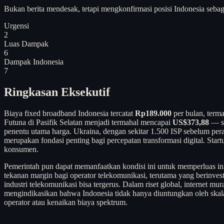
Bukan berita mendesak, tetapi mengkonfirmasi posisi Indonesia seba
Urgensi
2
Luas Dampak
6
Dampak Indonesia
7
Ringkasan Eksekutif
Biaya fixed broadband Indonesia tercatat
Rp189.000
per bulan, term
Futuna di Pasifik Selatan menjadi termahal mencapai
US$373,88
— se
penentu utama harga. Ukraina, dengan sekitar 1.500 ISP sebelum pe
merupakan fondasi penting bagi percepatan transformasi digital. Sta
konsumen.
Pemerintah pun dapat memanfaatkan kondisi ini untuk memperluas ink
tekanan margin bagi operator telekomunikasi, terutama yang berinvesta
industri telekomunikasi bisa tergerus. Dalam riset global, internet m
mengindikasikan bahwa Indonesia tidak hanya diuntungkan oleh skala e
operator atau kenaikan biaya spektrum.