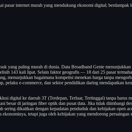
gai pasar internet murah yang mendukung ekonomi digital; berdampak l
asuk yang paling murah di dunia. Data Broadband Genie menunjukkan 
lisih 143 kali lipat. Selain faktor geografis — 18 dari 25 pasar terma
rang, menunjukkan bagaimana kompetisi menekan harga tanpa mengorban
rtup, pelaku e-commerce, dan sektor pendidikan daring mendapatkan keu
lusi digital ke daerah 3T (Terdepan, Terluar, Tertinggal) tanpa haru
si besar di jaringan fiber optik dan pusat data. Jika tidak diimbangi d
urah sering dikaitkan dengan kepadatan penduduk dan kebijakan open acce
konominya, tetapi juga oleh kebijakan yang mendorong persaingan sehat