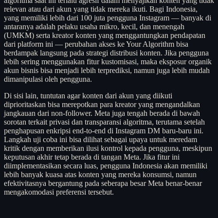
algoritma saat ini terlalu agresif dalam menyajikan konten yang tidak
relevan atau dari akun yang tidak mereka ikuti. Bagi Indonesia,
yang memiliki lebih dari 100 juta pengguna Instagram — banyak di
antaranya adalah pelaku usaha mikro, kecil, dan menengah
(UMKM) serta kreator konten yang menggantungkan pendapatan
dari platform ini — perubahan akses ke Your Algorithm bisa
berdampak langsung pada strategi distribusi konten. Jika pengguna
lebih sering menggunakan fitur kustomisasi, maka eksposur organik
akun bisnis bisa menjadi lebih terprediksi, namun juga lebih mudah
dimanipulasi oleh pengguna.
Di sisi lain, tuntutan agar konten dari akun yang diikuti
diprioritaskan bisa merepotkan para kreator yang mengandalkan
jangkauan dari non-follower. Meta juga tengah berada di bawah
sorotan terkait privasi dan transparansi algoritma, terutama setelah
penghapusan enkripsi end-to-end di Instagram DM baru-baru ini.
Langkah uji coba ini bisa dilihat sebagai upaya untuk meredam
kritik dengan memberikan ilusi kontrol kepada pengguna, meskipun
keputusan akhir tetap berada di tangan Meta. Jika fitur ini
diimplementasikan secara luas, pengguna Indonesia akan memiliki
lebih banyak kuasa atas konten yang mereka konsumsi, namun
efektivitasnya bergantung pada seberapa besar Meta benar-benar
mengakomodasi preferensi tersebut.