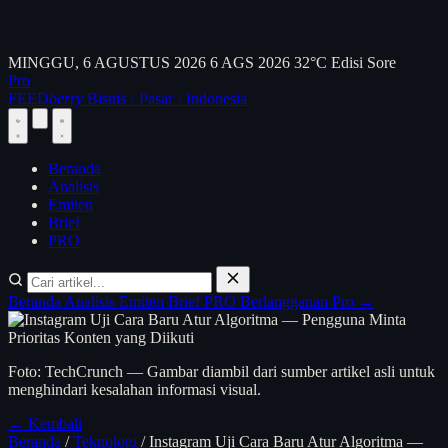
MINGGU, 6 AGUSTUS 2026
6 AGS 2026
32°C
Edisi Sore
Pro
FEED
berry
Bisnis · Pasar · Indonesia
Beranda
Analisis
Emiten
Brief
PRO
Beranda
Analisis
Emiten
Brief
PRO
Berlangganan Pro →
Foto: TechCrunch — Gambar diambil dari sumber artikel asli untuk
menghindari kesalahan informasi visual.
← Kembali
Beranda
/
Teknologi
/
Instagram Uji Cara Baru Atur Algoritma —