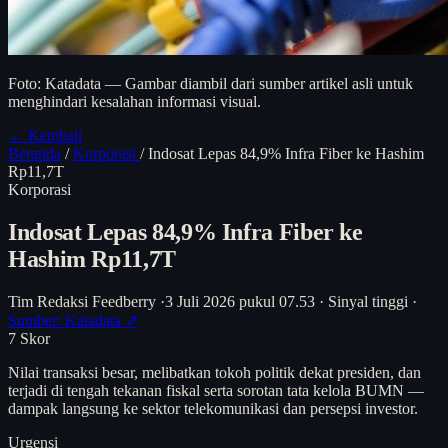
Foto: Katadata — Gambar diambil dari sumber artikel asli untuk
menghindari kesalahan informasi visual.
← Kembali
Beranda
/
Korporasi
/
Indosat Lepas 84,9% Infra Fiber ke Hashim
Rp11,7T
Korporasi
Indosat Lepas 84,9% Infra Fiber ke
Hashim Rp11,7T
Tim Redaksi Feedberry
·
3 Juli 2026 pukul 07.53
·
Sinyal tinggi
·
Sumber: Katadata ↗
7
Skor
Nilai transaksi besar, melibatkan tokoh politik dekat presiden, dan
terjadi di tengah tekanan fiskal serta sorotan tata kelola BUMN —
dampak langsung ke sektor telekomunikasi dan persepsi investor.
Urgensi