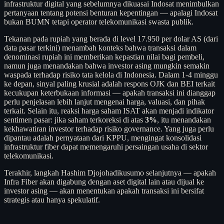
infrastruktur digital yang sebelumnya dikuasai Indosat menimbulkan
pertanyaan tentang potensi benturan kepentingan — apalagi Indosat
bukan BUMN tetapi operator telekomunikasi swasta publik.
Tekanan pada rupiah yang berada di level 17.950 per dolar AS (dari
data pasar terkini) menambah konteks bahwa transaksi dalam
denominasi rupiah ini memberikan kepastian nilai bagi pembeli,
namun juga menandakan bahwa investor asing mungkin semakin
waspada terhadap risiko tata kelola di Indonesia. Dalam 1-4 minggu
ke depan, sinyal paling krusial adalah respons OJK dan BEI terkait
kecukupan keterbukaan informasi — apakah transaksi ini dianggap
perlu penjelasan lebih lanjut mengenai harga, valuasi, dan pihak
terkait. Selain itu, reaksi harga saham ISAT akan menjadi indikator
sentimen pasar: jika saham terkoreksi di atas
3%
, itu menandakan
kekhawatiran investor terhadap risiko governance. Yang juga perlu
dipantau adalah pernyataan dari KPPU, mengingat konsolidasi
infrastruktur fiber dapat memengaruhi persaingan usaha di sektor
telekomunikasi.
Terakhir, langkah Hashim Djojohadikusumo selanjutnya — apakah
Infra Fiber akan digabung dengan aset digital lain atau dijual ke
investor asing — akan menentukan apakah transaksi ini bersifat
strategis atau hanya spekulatif.