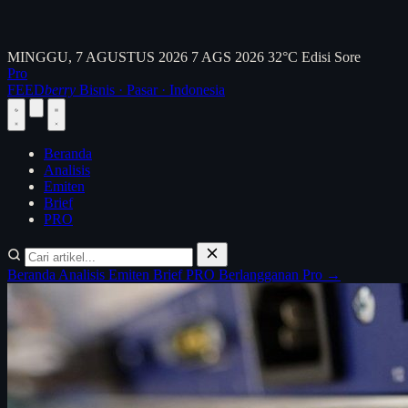
MINGGU, 7 AGUSTUS 2026
7 AGS 2026
32°C
Edisi Sore
Pro
FEED
berry
Bisnis · Pasar · Indonesia
Beranda
Analisis
Emiten
Brief
PRO
Beranda
Analisis
Emiten
Brief
PRO
Berlangganan Pro →