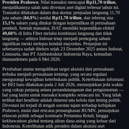
Presiden Prabowo
. Nilai transaksi mencapai
Rp11,70 triliun
,
menjadikannya salah satu divestasi aset digital terbesar tahun ini.
Transaksi dilakukan dalam dua skema: penjualan langsung 11,70
juta saham (
84,9%
) senilai
Rp11,70 triliun
, dan inbreng sisa
15,1%
saham yang ditukar dengan kepemilikan di perusahaan
pembeli. Setelah transaksi, ISAT memiliki kepemilikan efektif
49,68%
di Infra Fiber melalui kombinasi langsung dan tidak
langsung — artinya Indosat tetap menjadi pemegang saham
signifikan meski melepas kendali mayoritas. Perjanjian ini
sebenarnya sudah diteken sejak 23 Desember 2025 antara Indosat,
Lintasarta, dan PT Ainfrastruktur Indonesia Raya, kemudian
diamandemen pada 6 Mei 2026.
Perubahan utama mengalihkan target akuisisi dari perusahaan
terbuka menjadi perusahaan tertutup, yang secara regulasi
mengurangi kewajiban keterbukaan publik. Keterbukaan informasi
ke BEI baru dilakukan pada 2 Juli 2026, menunjukkan jeda waktu
yang cukup panjang antara penandatanganan dan pengumuman —
hal yang lazim untuk transaksi kompleks semacam ini. Yang tidak
terlihat dari headline adalah dimensi tata kelola dan timing politik.
Divestasi ini terjadi di tengah sorotan tajam terhadap kebijakan
Prabowo, mulai dari rencana pemangkasan BUMN, penunjukan
relawan politik sebagai komisaris Pertamina Retail, hingga
kekhawatiran global tentang aliran dana asing yang keluar dari
Indonesia. Keterlibatan adik presiden dalam akuisisi aset