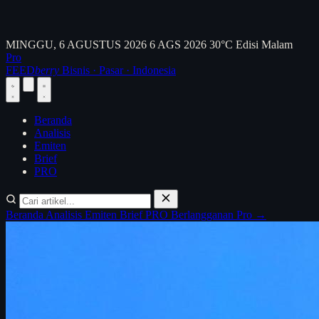
MINGGU, 6 AGUSTUS 2026
6 AGS 2026
30°C
Edisi Malam
Pro
FEED
berry
Bisnis · Pasar · Indonesia
Beranda
Analisis
Emiten
Brief
PRO
Beranda
Analisis
Emiten
Brief
PRO
Berlangganan Pro →