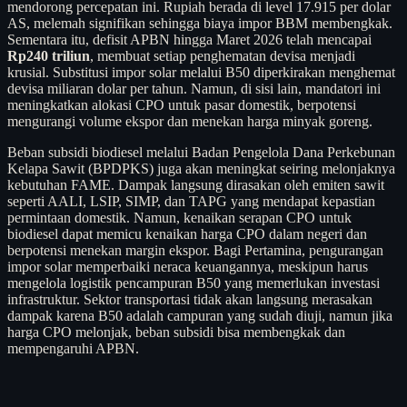
mendorong percepatan ini. Rupiah berada di level 17.915 per dolar
AS, melemah signifikan sehingga biaya impor BBM membengkak.
Sementara itu, defisit APBN hingga Maret 2026 telah mencapai
Rp240 triliun
, membuat setiap penghematan devisa menjadi
krusial. Substitusi impor solar melalui B50 diperkirakan menghemat
devisa miliaran dolar per tahun. Namun, di sisi lain, mandatori ini
meningkatkan alokasi CPO untuk pasar domestik, berpotensi
mengurangi volume ekspor dan menekan harga minyak goreng.
Beban subsidi biodiesel melalui Badan Pengelola Dana Perkebunan
Kelapa Sawit (BPDPKS) juga akan meningkat seiring melonjaknya
kebutuhan FAME. Dampak langsung dirasakan oleh emiten sawit
seperti AALI, LSIP, SIMP, dan TAPG yang mendapat kepastian
permintaan domestik. Namun, kenaikan serapan CPO untuk
biodiesel dapat memicu kenaikan harga CPO dalam negeri dan
berpotensi menekan margin ekspor. Bagi Pertamina, pengurangan
impor solar memperbaiki neraca keuangannya, meskipun harus
mengelola logistik pencampuran B50 yang memerlukan investasi
infrastruktur. Sektor transportasi tidak akan langsung merasakan
dampak karena B50 adalah campuran yang sudah diuji, namun jika
harga CPO melonjak, beban subsidi bisa membengkak dan
mempengaruhi APBN.