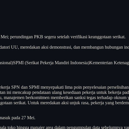
ei; perundingan PKB segera setelah verifikasi keanggotaan serikat.
andatori UU, meredakan aksi demonstrasi, dan membangun hubungan indu
sional)
SPMI (Serikat Pekerja Mandiri Indonesia)
Kementerian Ketenag
ja SPN dan SPMI menyepakati lima poin penyelesaian perselisihan upah
katan ini mencakup pendataan ulang kesediaan pekerja untuk bekerja p
itu, manajemen berkomitmen memberikan sanksi tegas terhadap oknum ya
ggotaan serikat. Untuk meredakan aksi unjuk rasa, pekerja yang berde
masuk pada 27 Mei.
kepala toko hingga manajer area dalam pengumpulan data sebelumnya 