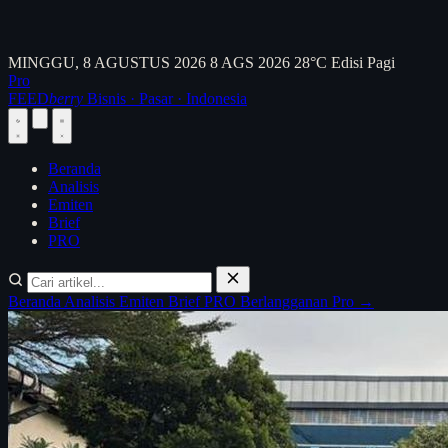
MINGGU, 8 AGUSTUS 2026
8 AGS 2026
28°C
Edisi Pagi
Pro
FEED
berry
Bisnis · Pasar · Indonesia
Beranda
Analisis
Emiten
Brief
PRO
Beranda
Analisis
Emiten
Brief
PRO
Berlangganan Pro →