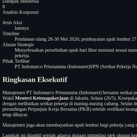
Dampak Indonesia
8
Analisis
Korporasi
Jenis Aksi
lainnya
Timeline
Pendataan ulang 28-30 Mei 2026; pembayaran upah lembur 27 M
Alasan Strategis
Menyelesaikan perselisihan upah hari libur nasional sesuai m
pekerja.
Pihak Terlibat
PT Indomarco Prismatama (Indomaret)
SPN (Serikat Pekerja Na
Ringkasan Eksekutif
Manajemen PT Indomarco Prismatama (Indomaret) bersama serikat peker
Wakil
Menteri Ketenagakerjaan
di Jakarta, Selasa (26/5). Kesepa
dengan melibatkan serikat pekerja di masing-masing cabang. Selain 
perundingan Perjanjian Kerja Bersama (PKB) setelah verifikasi kean
tetap dibayar.
Manajemen juga akan membayarkan upah lembur bagi pekerja yang 
Langkah ini diambil setelah adanya dugaan intimidasi oleh oknum 