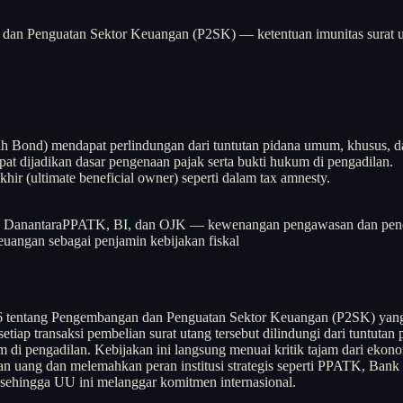
n Penguatan Sektor Keuangan (P2SK) — ketentuan imunitas surat u
h Bond) mendapat perlindungan dari tuntutan pidana umum, khusus, dan
apat dijadikan dasar pengenaan pajak serta bukti hukum di pengadilan.
r (ultimate beneficial owner) seperti dalam tax amnesty.
s Danantara
PPATK, BI, dan OJK — kewenangan pengawasan dan penega
uangan sebagai penjamin kebijakan fiskal
tentang Pengembangan dan Penguatan Sektor Keuangan (P2SK) yang m
iap transaksi pembelian surat utang tersebut dilindungi dari tuntutan
 di pengadilan. Kebijakan ini langsung menuai kritik tajam dari ekon
n uang dan melemahkan peran institusi strategis seperti PPATK, Bank 
ehingga UU ini melanggar komitmen internasional.