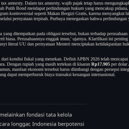
tax amnesty. Dalam tax amnesty, wajib pajak tetap harus mengungkap
Merah Putih Bond mendapat perlindungan hukum yang mencakup pidana,
ram kontroversial seperti Makan Bergizi Gratis, karena menyangkut hi
lalui pernyataan terpisah. Purbaya menegaskan bahwa perlindungan ya
yang ditempatkan pada obligasi tersebut, bukan terhadap perusahaan 
erti biasa. Perusahaannya enggak imun,' ujarnya. Klarifikasi ini penti
unyi literal UU dan pernyataan Menteri menciptakan ketidakpastian huk
askan dari kondisi fiskal yang menekan. Defisit APBN 2026 telah mencapai
ara. Dengan rupiah yang masih tertekan di kisaran
Rp17.905
per dolar 
mun, manfaat ekonomi tersebut harus diimbangi dengan persepsi integri
yang dapat memperburuk biaya transaksi keuangan internasional.
 melainkan fondasi tata kelola
cara longgar, Indonesia berpotensi