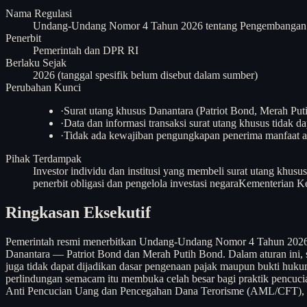
Nama Regulasi
Undang-Undang Nomor 4 Tahun 2026 tentang Pengembangan da
Penerbit
Pemerintah dan DPR RI
Berlaku Sejak
2026 (tanggal spesifik belum disebut dalam sumber)
Perubahan Kunci
·
Surat utang khusus Danantara (Patriot Bond, Merah Puti
·
Data dan informasi transaksi surat utang khusus tidak d
·
Tidak ada kewajiban pengungkapan penerima manfaat akhi
Pihak Terdampak
Investor individu dan institusi yang membeli surat utang khusu
penerbit obligasi dan pengelola investasi negara
Kementerian Ke
Ringkasan Eksekutif
Pemerintah resmi menerbitkan Undang-Undang Nomor 4 Tahun 2026 
Danantara — Patriot Bond dan Merah Putih Bond. Dalam aturan ini, set
juga tidak dapat dijadikan dasar pengenaan pajak maupun bukti hukum
perlindungan semacam itu membuka celah besar bagi praktik pencucia
Anti Pencucian Uang dan Pencegahan Dana Terorisme (AML/CFT), s