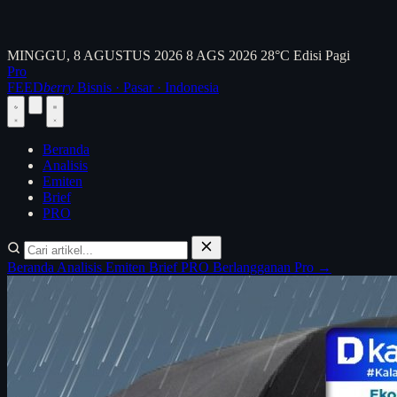
MINGGU, 8 AGUSTUS 2026
8 AGS 2026
28°C
Edisi Pagi
Pro
FEED
berry
Bisnis · Pasar · Indonesia
Beranda
Analisis
Emiten
Brief
PRO
Beranda
Analisis
Emiten
Brief
PRO
Berlangganan Pro →