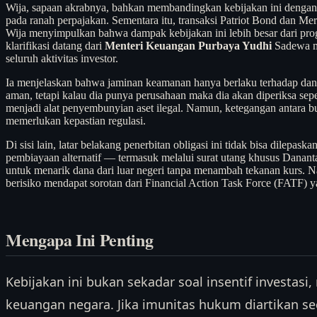
Wija, sapaan akrabnya, bahkan membandingkan kebijakan ini dengan 
pada ranah perpajakan. Sementara itu, transaksi Patriot Bond dan 
Wija menyimpulkan bahwa dampak kebijakan ini lebih besar dari prog
klarifikasi datang dari
Menteri Keuangan Purbaya Yudhi
Sadewa me
seluruh aktivitas investor.
Ia menjelaskan bahwa jaminan keamanan hanya berlaku terhadap dana 
aman, tetapi kalau dia punya perusahaan maka dia akan diperiksa sep
menjadi alat penyembunyian aset ilegal. Namun, ketegangan antara b
memerlukan kepastian regulasi.
Di sisi lain, latar belakang penerbitan obligasi ini tidak bisa dilep
pembiayaan alternatif — termasuk melalui surat utang khusus Danant
untuk menarik dana dari luar negeri tanpa menambah tekanan kurs. Na
berisiko mendapat sorotan dari Financial Action Task Force (FATF) 
Mengapa Ini Penting
Kebijakan ini bukan sekadar soal insentif investasi,
keuangan negara. Jika imunitas hukum diartikan se