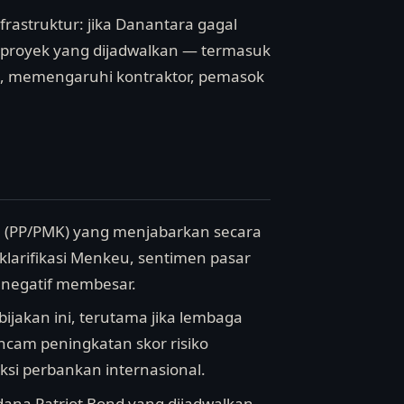
frastruktur: jika Danantara gagal
-proyek yang dijadwalkan — termasuk
da, memengaruhi kontraktor, pemasok
n (PP/PMK) yang menjabarkan secara
 klarifikasi Menkeu, sentimen pasar
i negatif membesar.
bijakan ini, terutama jika lembaga
ncam peningkatan skor risiko
si perbankan internasional.
erdana Patriot Bond yang dijadwalkan