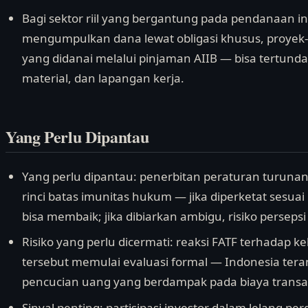
Bagi sektor riil yang bergantung pada pendanaan in
mengumpulkan dana lewat obligasi khusus, proyek
yang didanai melalui pinjaman AIIB — bisa tertun
material, dan lapangan kerja.
Yang Perlu Dipantau
Yang perlu dipantau: penerbitan peraturan turuna
rinci batas imunitas hukum — jika diperketat sesuai
bisa membaik; jika dibiarkan ambigu, risiko perseps
Risiko yang perlu dicermati: reaksi FATF terhadap ke
tersebut memulai evaluasi formal — Indonesia tera
pencucian uang yang berdampak pada biaya transak
Sinyal penting: partisipasi investor dalam lelang p