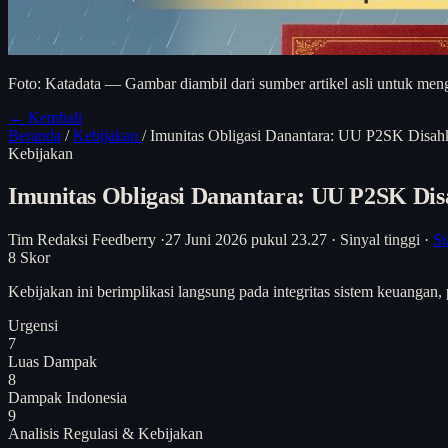
Foto: Katadata — Gambar diambil dari sumber artikel asli untuk meng
← Kembali
Beranda
/
Kebijakan
/
Imunitas Obligasi Danantara: UU P2SK Disa
Kebijakan
Imunitas Obligasi Danantara: UU P2SK Di
Tim Redaksi Feedberry
·
27 Juni 2026 pukul 23.27
·
Sinyal tinggi
·
Su
8
Skor
Kebijakan ini berimplikasi langsung pada integritas sistem keuangan, p
Urgensi
7
Luas Dampak
8
Dampak Indonesia
9
Analisis
Regulasi & Kebijakan