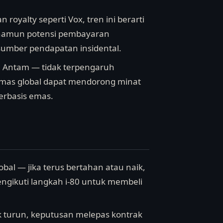
oyalty seperti Vox, tren ini berarti
, namun potensi pembayaran
 sumber pendapatan insidental.
a Antam — tidak terpengaruh
k emas global dapat mendorong minat
berbasis emas.
al — jika terus bertahan atau naik,
gikuti langkah i-80 untuk membeli
lik turun, keputusan melepas kontrak