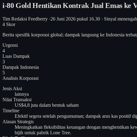
i-80 Gold Hentikan Kontrak Jual Emas ke Vo
Tim Redaksi Feedberry
·
26 Juni 2026 pukul 16.30
·
Sinyal menenga
4
Skor
Berita spesifik korporasi global; dampak langsung ke Indonesia ter
Urgensi
4
Luas Dampak
3
Dampak Indonesia
5
Analisis
Korporasi
Jenis Aksi
lainnya
Nilai Transaksi
US$4,8 juta dalam bentuk saham
Timeline
Efektif segera setelah pengumuman; dampak arus kas positif di
Alasan Strategis
Meningkatkan fleksibilitas keuangan dengan menghentikan k
bijih untuk pabrik Lone Tree.