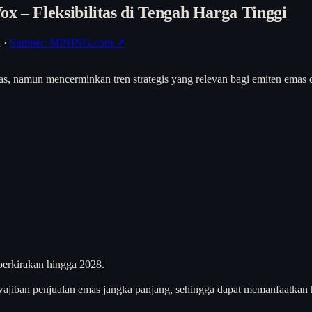
x – Fleksibilitas di Tengah Harga Tinggi
h
·
Sumber: MINING.com ↗
batas, namun mencerminkan tren strategis yang relevan bagi emiten em
perkirakan hingga 2028.
ewajiban penjualan emas jangka panjang, sehingga dapat memanfaatk