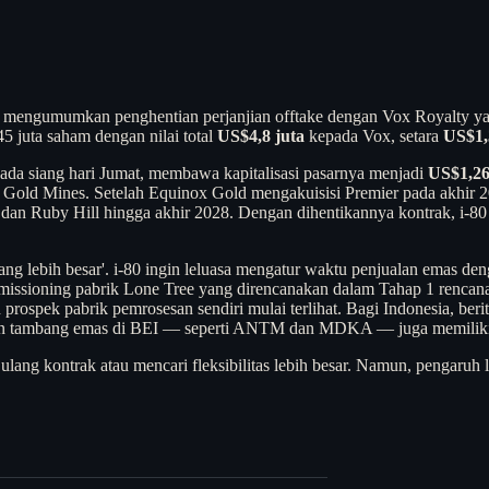
a, mengumumkan penghentian perjanjian offtake dengan Vox Royalty 
5 juta saham dengan nilai total
US$4,8 juta
kepada Vox, setara
US$1,
ada siang hari Jumat, membawa kapitalisasi pasarnya menjadi
US$1,26
Gold Mines. Setelah Equinox Gold mengakuisisi Premier pada akhir 2020
 dan Ruby Hill hingga akhir 2028. Dengan dihentikannya kontrak, i-8
an yang lebih besar'. i-80 ingin leluasa mengatur waktu penjualan ema
missioning pabrik Lone Tree yang direncanakan dalam Tahap 1 rencana
an prospek pabrik pemrosesan sendiri mulai terlihat. Bagi Indonesia, be
sahaan tambang emas di BEI — seperti ANTM dan MDKA — juga memiliki 
ulang kontrak atau mencari fleksibilitas lebih besar. Namun, pengaruh 