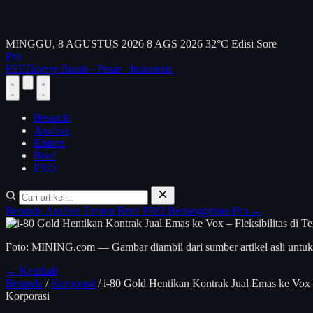
MINGGU, 8 AGUSTUS 2026
8 AGS 2026
32°C
Edisi Sore
Pro
FEED
berry
Bisnis · Pasar · Indonesia
Beranda
Analisis
Emiten
Brief
PRO
Beranda
Analisis
Emiten
Brief
PRO
Berlangganan Pro →
Foto: MINING.com — Gambar diambil dari sumber artikel asli untuk 
← Kembali
Beranda
/
Korporasi
/
i-80 Gold Hentikan Kontrak Jual Emas ke Vox –
Korporasi