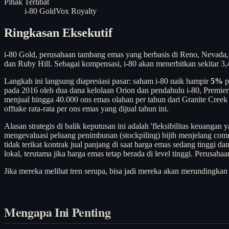
Pihak Terlibat
i-80 Gold
Vox Royalty
Ringkasan Eksekutif
i-80 Gold, perusahaan tambang emas yang berbasis di Reno, Nevad
dan Ruby Hill. Sebagai kompensasi, i-80 akan menerbitkan sekitar 3,4
Langkah ini langsung diapresiasi pasar: saham i-80 naik hampir
5%
p
pada 2016 oleh dua dana kelolaan Orion dan pendahulu i-80, Premier 
menjual hingga 40.000 ons emas olahan per tahun dari Granite Creek
offtake rata-rata per ons emas yang dijual tahun ini.
Alasan strategis di balik keputusan ini adalah 'fleksibilitas keuang
mengevaluasi peluang penimbunan (stockpiling) bijih menjelang com
tidak terikat kontrak jual panjang di saat harga emas sedang tinggi d
lokal, terutama jika harga emas tetap berada di level tinggi. Peru
Jika mereka melihat tren serupa, bisa jadi mereka akan merundingkan 
Mengapa Ini Penting