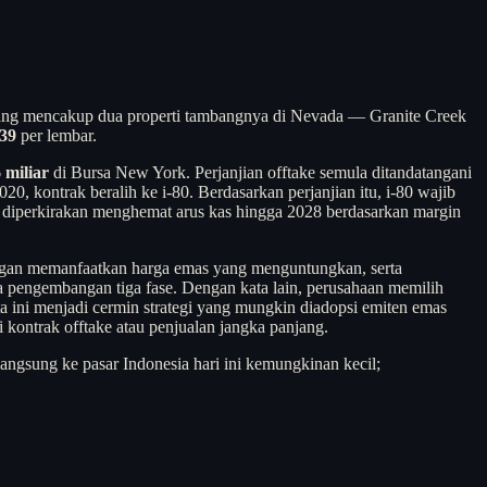
yang mencakup dua properti tambangnya di Nevada — Granite Creek
39
per lembar.
 miliar
di Bursa New York. Perjanjian offtake semula ditandatangani
, kontrak beralih ke i-80. Berdasarkan perjanjian itu, i-80 wajib
0 diperkirakan menghemat arus kas hingga 2028 berdasarkan margin
s dengan memanfaatkan harga emas yang menguntungkan, serta
 pengembangan tiga fase. Dengan kata lain, perusahaan memilih
rita ini menjadi cermin strategi yang mungkin diadopsi emiten emas
kontrak offtake atau penjualan jangka panjang.
langsung ke pasar Indonesia hari ini kemungkinan kecil;