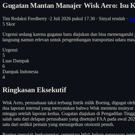
Gugatan Mantan Manajer Wisk Aero: Isu K
Tim Redaksi Feedberry
·
2 Juli 2026 pukul 17.30
·
Sinyal rendah
·
Su
5
Skor
Urgensi sedang karena gugatan baru diajukan dan bisa memengaruhi j
langsung namun relevan untuk pengembangan transportasi udara masa
Urgensi
5
Luas Dampak
6
Dampak Indonesia
4
Ringkasan Eksekutif
Wisk Aero, perusahaan taksi terbang listrik milik Boeing, digugat 
dua laporan internal yang menyatakan bahwa Wisk meminta insinyur 
minggu setelah laporan kedua. Gugatan diajukan di Pengadilan Ting
salah satu dari delapan perusahaan yang disetujui FAA pada awal 202
satu dari sedikit pemain yang menargetkan otonomi penuh.
Boeing menolak berkomentar, sementara Wisk belum merespons permin