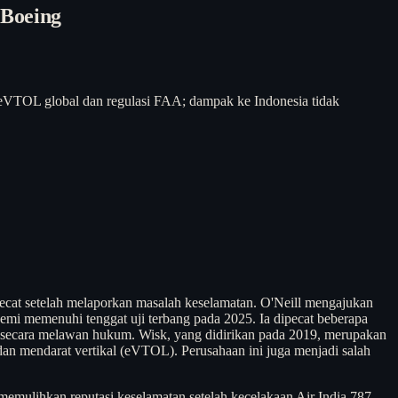
 Boeing
i eVTOL global dan regulasi FAA; dampak ke Indonesia tidak
pecat setelah melaporkan masalah keselamatan. O'Neill mengajukan
mi memenuhi tenggat uji terbang pada 2025. Ia dipecat beberapa
ja secara melawan hukum. Wisk, yang didirikan pada 2019, merupakan
dan mendarat vertikal (eVTOL). Perusahaan ini juga menjadi salah
emulihkan reputasi keselamatan setelah kecelakaan Air India 787