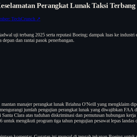
eselamatan Perangkat Lunak Taksi Terbang
mber: TechCrunch ↗
adwal uji terbang 2025 serta reputasi Boeing; dampak luas ke industr
 depan dan rantai pasok penerbangan.
oleh mantan manajer perangkat lunak Briahna O'Neill yang mengklaim di
mengurangi jumlah pengujian perangkat lunak yang diwajibkan FAA de
gi Santa Clara atas tuduhan diskriminasi dan pemutusan hubungan ker
6 untuk mengikuti program tiga tahun pengujian pesawat lepas landas 
taan komentar. Gugatan ini muncul di tengah tekanan Boeing untuk m