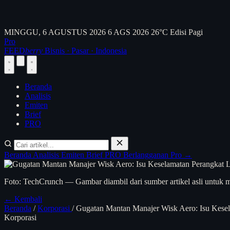
MINGGU, 6 AGUSTUS 2026
6 AGS 2026
26°C
Edisi Pagi
Pro
FEED
berry
Bisnis · Pasar · Indonesia
Beranda
Analisis
Emiten
Brief
PRO
Beranda
Analisis
Emiten
Brief
PRO
Berlangganan Pro →
Foto: TechCrunch — Gambar diambil dari sumber artikel asli untuk m
← Kembali
Beranda
/
Korporasi
/
Gugatan Mantan Manajer Wisk Aero: Isu Kese
Korporasi