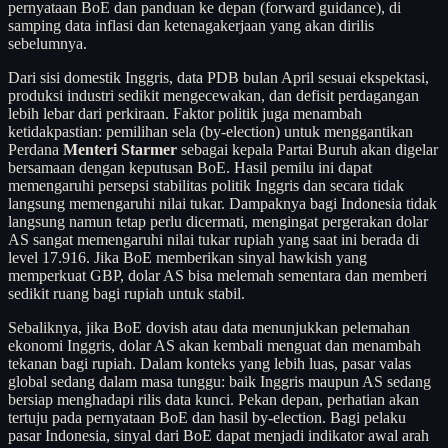
pernyataan BoE dan panduan ke depan (forward guidance), di
samping data inflasi dan ketenagakerjaan yang akan dirilis
sebelumnya.
Dari sisi domestik Inggris, data PDB bulan April sesuai ekspektasi,
produksi industri sedikit mengecewakan, dan defisit perdagangan
lebih lebar dari perkiraan. Faktor politik juga menambah
ketidakpastian: pemilihan sela (by-election) untuk menggantikan
Perdana
Menteri Starmer
sebagai kepala Partai Buruh akan digelar
bersamaan dengan keputusan BoE. Hasil pemilu ini dapat
memengaruhi persepsi stabilitas politik Inggris dan secara tidak
langsung memengaruhi nilai tukar. Dampaknya bagi Indonesia tidak
langsung namun tetap perlu dicermati, mengingat pergerakan dolar
AS sangat memengaruhi nilai tukar rupiah yang saat ini berada di
level 17.916. Jika BoE memberikan sinyal hawkish yang
memperkuat GBP, dolar AS bisa melemah sementara dan memberi
sedikit ruang bagi rupiah untuk stabil.
Sebaliknya, jika BoE dovish atau data menunjukkan pelemahan
ekonomi Inggris, dolar AS akan kembali menguat dan menambah
tekanan bagi rupiah. Dalam konteks yang lebih luas, pasar valas
global sedang dalam masa tunggu: baik Inggris maupun AS sedang
bersiap menghadapi rilis data kunci. Pekan depan, perhatian akan
tertuju pada pernyataan BoE dan hasil by-election. Bagi pelaku
pasar Indonesia, sinyal dari BoE dapat menjadi indikator awal arah