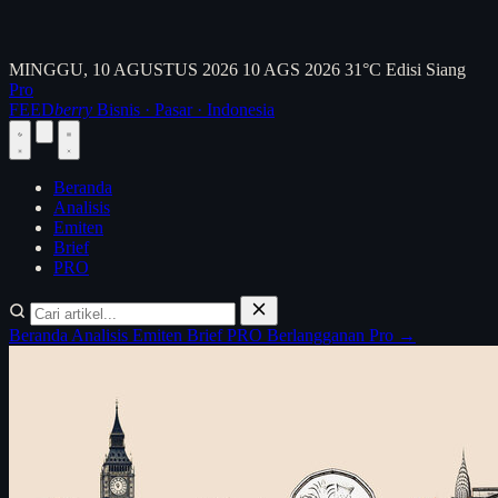
MINGGU, 10 AGUSTUS 2026
10 AGS 2026
31°C
Edisi Siang
Pro
FEED
berry
Bisnis · Pasar · Indonesia
Beranda
Analisis
Emiten
Brief
PRO
Beranda
Analisis
Emiten
Brief
PRO
Berlangganan Pro →