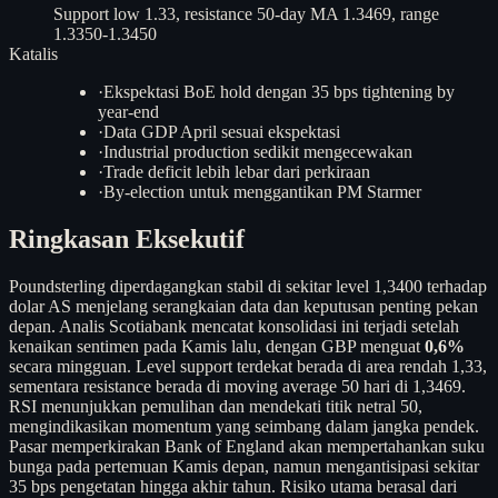
Support low 1.33, resistance 50-day MA 1.3469, range
1.3350-1.3450
Katalis
·
Ekspektasi BoE hold dengan 35 bps tightening by
year-end
·
Data GDP April sesuai ekspektasi
·
Industrial production sedikit mengecewakan
·
Trade deficit lebih lebar dari perkiraan
·
By-election untuk menggantikan PM Starmer
Ringkasan Eksekutif
Poundsterling diperdagangkan stabil di sekitar level 1,3400 terhadap
dolar AS menjelang serangkaian data dan keputusan penting pekan
depan. Analis Scotiabank mencatat konsolidasi ini terjadi setelah
kenaikan sentimen pada Kamis lalu, dengan GBP menguat
0,6%
secara mingguan. Level support terdekat berada di area rendah 1,33,
sementara resistance berada di moving average 50 hari di 1,3469.
RSI menunjukkan pemulihan dan mendekati titik netral 50,
mengindikasikan momentum yang seimbang dalam jangka pendek.
Pasar memperkirakan Bank of England akan mempertahankan suku
bunga pada pertemuan Kamis depan, namun mengantisipasi sekitar
35 bps pengetatan hingga akhir tahun. Risiko utama berasal dari