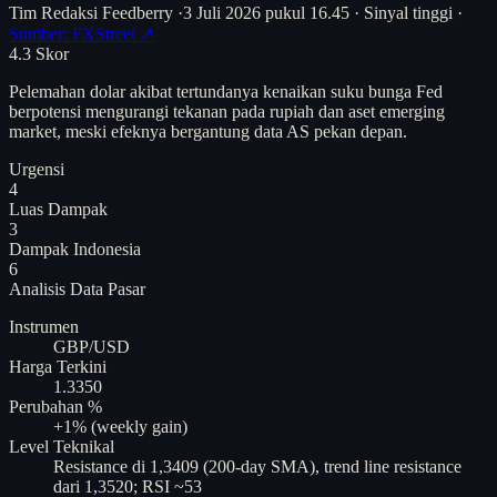
Tim Redaksi Feedberry
·
3 Juli 2026 pukul 16.45
·
Sinyal tinggi
·
Sumber: FXStreet ↗
4.3
Skor
Pelemahan dolar akibat tertundanya kenaikan suku bunga Fed
berpotensi mengurangi tekanan pada rupiah dan aset emerging
market, meski efeknya bergantung data AS pekan depan.
Urgensi
4
Luas Dampak
3
Dampak Indonesia
6
Analisis
Data Pasar
Instrumen
GBP/USD
Harga Terkini
1.3350
Perubahan %
+1% (weekly gain)
Level Teknikal
Resistance di 1,3409 (200-day SMA), trend line resistance
dari 1,3520; RSI ~53