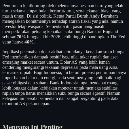
Penurunan ini didorong oleh melemahnya pesanan baru yang telah
turun selama empat bulan berturut-turut, serta tekanan biaya yang
masih tinggi. Di sisi politik, Ketua Partai Buruh Andy Burnham
menegaskan komitmennya terhadap aturan fiskal yang ada, namun
investor tetap waspada. Sementara itu, pasar uang masih
memperkirakan peluang kenaikan suku bunga Bank of England
sebesar
70%
hingga akhir 2026, lebih tinggi dibandingkan The Fed
yang hanya
46%
.
Implikasi pelemahan dolar akibat tertundanya kenaikan suku bunga
Fed memberikan dampak positif bagi nilai tukar rupiah dan aset
emerging market secara umum. Dolar AS yang lebih lemah
cenderung mengurangi tekanan depresiasi pada mata uang Asia,
termasuk rupiah. Bagi Indonesia, ini berarti potensi penurunan biaya
impor bahan baku dan energi, serta sentimen yang lebih baik bagi
pasar obligasi dan saham. Bank Indonesia juga mendapat ruang
lebih longgar dalam kebijakan moneter untuk menjaga stabilitas
rupiah tanpa harus menaikkan suku bunga secara agresif. Namun,
kelegaan ini bersifat sementara dan sangat bergantung pada data
ekonomi AS pekan depan.
Mengapa Ini Penting