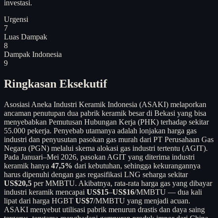
investasi.
Urgensi
7
Luas Dampak
8
Dampak Indonesia
9
Ringkasan Eksekutif
Asosiasi Aneka Industri Keramik Indonesia (ASAKI) melaporkan
ancaman penutupan dua pabrik keramik besar di Bekasi yang bisa
menyebabkan Pemutusan Hubungan Kerja (PHK) terhadap sekitar
55.000 pekerja. Penyebab utamanya adalah lonjakan harga gas
industri dan penyusutan pasokan gas murah dari PT Perusahaan Gas
Negara (PGN) melalui skema alokasi gas industri tertentu (AGIT).
Pada Januari–Mei 2026, pasokan AGIT yang diterima industri
keramik hanya
47,5%
dari kebutuhan, sehingga kekurangannya
harus dipenuhi dengan gas regasifikasi LNG seharga sekitar
US$20,5
per MMBTU. Akibatnya, rata-rata harga gas yang dibayar
industri keramik mencapai
US$15
–
US$16
/MMBTU — dua kali
lipat dari harga HGBT
US$7
/MMBTU yang menjadi acuan.
ASAKI menyebut utilisasi pabrik menurun drastis dan daya saing