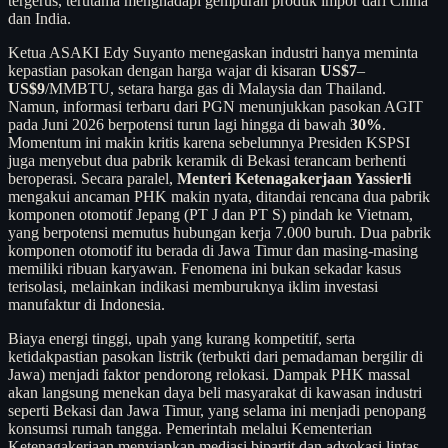
tergerus, terutama menghadapi gempuran produk impor dari China
dan India.
Ketua ASAKI Edy Suyanto menegaskan industri hanya meminta
kepastian pasokan dengan harga wajar di kisaran
US$7
–
US$9
/MMBTU, setara harga gas di Malaysia dan Thailand.
Namun, informasi terbaru dari PGN menunjukkan pasokan AGIT
pada Juni 2026 berpotensi turun lagi hingga di bawah
30%
.
Momentum ini makin kritis karena sebelumnya Presiden KSPSI
juga menyebut dua pabrik keramik di Bekasi terancam berhenti
beroperasi. Secara paralel,
Menteri Ketenagakerjaan Yassierli
mengakui ancaman PHK makin nyata, ditandai rencana dua pabrik
komponen otomotif Jepang (PT J dan PT S) pindah ke Vietnam,
yang berpotensi memutus hubungan kerja 7.000 buruh. Dua pabrik
komponen otomotif itu berada di Jawa Timur dan masing-masing
memiliki ribuan karyawan. Fenomena ini bukan sekadar kasus
terisolasi, melainkan indikasi memburuknya iklim investasi
manufaktur di Indonesia.
Biaya energi tinggi, upah yang kurang kompetitif, serta
ketidakpastian pasokan listrik (terbukti dari pemadaman bergilir di
Jawa) menjadi faktor pendorong relokasi. Dampak PHK massal
akan langsung menekan daya beli masyarakat di kawasan industri
seperti Bekasi dan Jawa Timur, yang selama ini menjadi penopang
konsumsi rumah tangga. Pemerintah melalui Kementerian
Ketenagakerjaan menyiapkan mediasi bipartit dan advokasi lintas