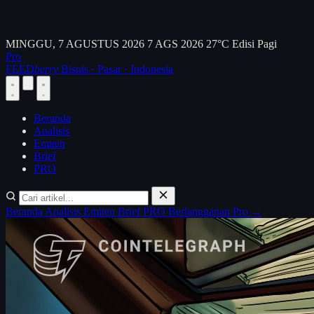
MINGGU, 7 AGUSTUS 2026
7 AGS 2026
27°C
Edisi Pagi
Pro
FEED
berry
Bisnis · Pasar · Indonesia
Beranda
Analisis
Emiten
Brief
PRO
Beranda
Analisis
Emiten
Brief
PRO
Berlangganan Pro →