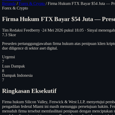
Beranda
/
Forex & Crypto
/
Firma Hukum FTX Bayar $54 Juta — Pres
Forex & Crypto
Firma Hukum FTX Bayar $54 Juta — Presede
Tim Redaksi Feedberry
·
24 Mei 2026 pukul 18.05
·
Sinyal menengah
7.3
Skor
Preseden pertanggungjawaban firma hukum atas penipuan klien kript
due diligence di sektor aset digital.
Urgensi
7
Luas Dampak
8
Dampak Indonesia
7
Ringkasan Eksekutif
Firma hukum Silicon Valley, Fenwick & West LLP, menyetujui pem
pengadilan federal Miami ini masih menunggu persetujuan hakim. Fe
menuduh firma tersebut memfasilitasi penipuan dengan menciptakan