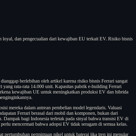
n loyal, dan pengecualian dari kewajiban EU terkait EV. Risiko bisnis
ianggap berlebihan oleh artikel karena risiko bisnis Ferrari sangat
ri yang rata-rata 14.000 unit. Kapasitas pabrik e-building Ferrari
 terkena kewajiban UE untuk meningkatkan produksi EV dan hibrida
 menginginkannya.
posisi mereka dalam antrean pembelian model legendaris. Valuasi
dapatan Ferrari berasal dari mobil dan komponen, bukan dari
n. Dampak bagi Indonesia terletak pada sinyal bahwa transisi EV di
i perlu mencermati bahwa adopsi EV tidak seragam di semua kelas.
t pertumbuhan permintaan nikel untuk baterai jika tren ini menular