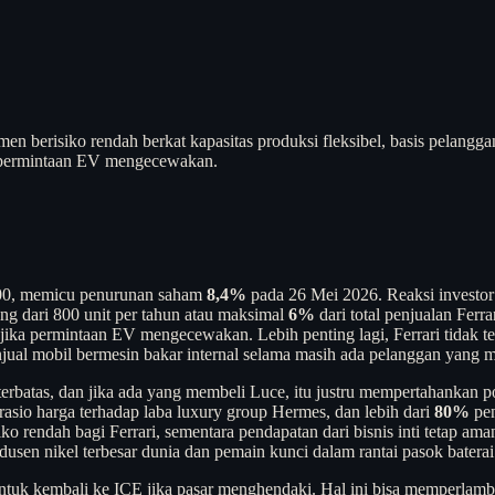
men berisiko rendah berkat kapasitas produksi fleksibel, basis pelangga
ika permintaan EV mengecewakan.
.000, memicu penurunan saham
8,4%
pada 26 Mei 2026. Reaksi investor d
ng dari 800 unit per tahun atau maksimal
6%
dari total penjualan Ferra
n jika permintaan EV mengecewakan. Lebih penting lagi, Ferrari tidak
njual mobil bermesin bakar internal selama masih ada pelanggan yang
 terbatas, dan jika ada yang membeli Luce, itu justru mempertahankan 
 rasio harga terhadap laba luxury group Hermes, dan lebih dari
80%
pen
 rendah bagi Ferrari, sementara pendapatan dari bisnis inti tetap ama
dusen nikel terbesar dunia dan pemain kunci dalam rantai pasok batera
untuk kembali ke ICE jika pasar menghendaki. Hal ini bisa memperlamba