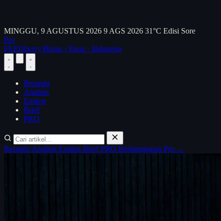
MINGGU, 9 AGUSTUS 2026
9 AGS 2026
31°C
Edisi Sore
Pro
FEED
berry
Bisnis · Pasar · Indonesia
Beranda
Analisis
Emiten
Brief
PRO
Beranda
Analisis
Emiten
Brief
PRO
Berlangganan Pro →