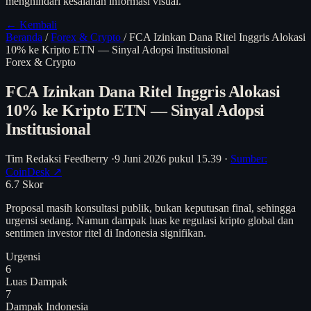
menghindari kesalahan informasi visual.
← Kembali
Beranda
/
Forex & Crypto
/
FCA Izinkan Dana Ritel Inggris Alokasi
10% ke Kripto ETN — Sinyal Adopsi Institusional
Forex & Crypto
FCA Izinkan Dana Ritel Inggris Alokasi
10% ke Kripto ETN — Sinyal Adopsi
Institusional
Tim Redaksi Feedberry
·
9 Juni 2026 pukul 15.39
·
Sumber:
CoinDesk ↗
6.7
Skor
Proposal masih konsultasi publik, bukan keputusan final, sehingga
urgensi sedang. Namun dampak luas ke regulasi kripto global dan
sentimen investor ritel di Indonesia signifikan.
Urgensi
6
Luas Dampak
7
Dampak Indonesia