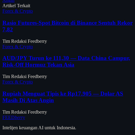
Angin
Artikel Terkait
Forex & Crypto
Rasio Futures-Spot Bitcoin di Binance Sentuh Rekor
7,82
Tim Redaksi Feedberry
Forex & Crypto
AUD/JPY Turun ke 111,30 — Data China Campur,
Risk-Off Hormuz Tekan Asia
Tim Redaksi Feedberry
Forex & Crypto
Rupiah Menguat Tipis ke Rp17.905 — Dolar AS
Masih Di Atas Angin
Tim Redaksi Feedberry
FEED
berry
Intelijen keuangan AI untuk Indonesia.