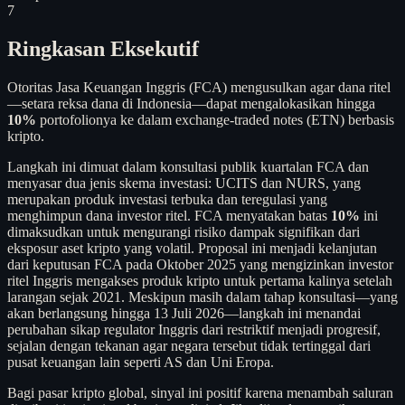
7
Ringkasan Eksekutif
Otoritas Jasa Keuangan Inggris (FCA) mengusulkan agar dana ritel
—setara reksa dana di Indonesia—dapat mengalokasikan hingga
10%
portofolionya ke dalam exchange-traded notes (ETN) berbasis
kripto.
Langkah ini dimuat dalam konsultasi publik kuartalan FCA dan
menyasar dua jenis skema investasi: UCITS dan NURS, yang
merupakan produk investasi terbuka dan teregulasi yang
menghimpun dana investor ritel. FCA menyatakan batas
10%
ini
dimaksudkan untuk mengurangi risiko dampak signifikan dari
eksposur aset kripto yang volatil. Proposal ini menjadi kelanjutan
dari keputusan FCA pada Oktober 2025 yang mengizinkan investor
ritel Inggris mengakses produk kripto untuk pertama kalinya setelah
larangan sejak 2021. Meskipun masih dalam tahap konsultasi—yang
akan berlangsung hingga 13 Juli 2026—langkah ini menandai
perubahan sikap regulator Inggris dari restriktif menjadi progresif,
sejalan dengan tekanan agar negara tersebut tidak tertinggal dari
pusat keuangan lain seperti AS dan Uni Eropa.
Bagi pasar kripto global, sinyal ini positif karena menambah saluran