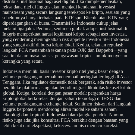
distribusi institusional bagi aset digital. Jika diimplementasikan,
reksa dana ritel di Inggris akan menjadi kendaraan investasi
mainstream yang secara langsung terekspos ke kripto, sesuatu yang
sebelumnya hanya terbatas pada ETF spot Bitcoin atau ETN yang
diperdagangkan di bursa. Transmisi ke Indonesia cukup jelas
melalui tiga jalur. Pertama, sentimen global: adopsi institusional di
Inggris memperkuat narasi legitimasi kripto sebagai aset investasi,
yang cenderung meningkatkan risk appetite investor ritel Indonesia
yang sangat aktif di bursa kripto lokal. Kedua, tekanan regulasi:
langkah FCA menambah tekanan pada OJK dan Bappebti—yang
saat ini dalam masa transisi pengawasan kripto—untuk menyusun
kerangka yang setara.
Indonesia memiliki basis investor kripto ritel yang besar dengan
volume perdagangan pernah menempati peringkat tertinggi di Asia
Tenggara. Jika regulator domestik tidak bergerak, ada risiko investor
beralih ke platform asing atau terjadi migrasi likuiditas ke aset kripto
global. Ketiga, korelasi dengan pasar modal: pergerakan harga
kripto global berkorelasi dengan saham teknologi di IHSG dan
volume perdagangan exchange lokal. Sentimen risk-on dari langkah
Inggris berpotensi mendorong aliran modal ke saham-saham
teknologi dan kripto di Indonesia dalam jangka pendek. Namun,
risiko juga ada: jika konsultasi FCA berakhir dengan batasan yang
lebih ketat dari ekspektasi, kekecewaan bisa memicu koreksi.