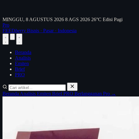
MINGGU, 8 AGUSTUS 2026
8 AGS 2026
26°C
Edisi Pagi
Pro
FEED
berry
Bisnis · Pasar · Indonesia
Beranda
Analisis
Emiten
Brief
PRO
Beranda
Analisis
Emiten
Brief
PRO
Berlangganan Pro →