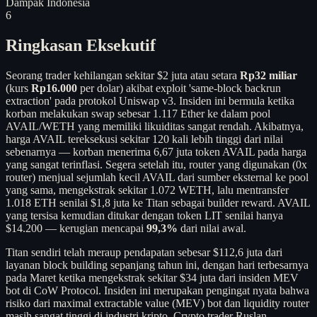
Dampak Indonesia
6
Ringkasan Eksekutif
Seorang trader kehilangan sekitar $2 juta atau setara
Rp32 miliar
(kurs
Rp16.000
per dolar) akibat exploit 'same-block backrun
extraction' pada protokol Uniswap v3. Insiden ini bermula ketika
korban melakukan swap sebesar 1.117 Ether ke dalam pool
AVAIL/WETH yang memiliki likuiditas sangat rendah. Akibatnya,
harga AVAIL tereksekusi sekitar 120 kali lebih tinggi dari nilai
sebenarnya — korban menerima 6,67 juta token AVAIL pada harga
yang sangat terinflasi. Segera setelah itu, router yang digunakan (0x
router) menjual sejumlah kecil AVAIL dari sumber eksternal ke pool
yang sama, mengekstrak sekitar 1.072 WETH, lalu mentransfer
1.018 ETH senilai $1,8 juta ke Titan sebagai builder reward. AVAIL
yang tersisa kemudian ditukar dengan token LIT senilai hanya
$14.200 — kerugian mencapai
99,3%
dari nilai awal.
Titan sendiri telah meraup pendapatan sebesar $112,6 juta dari
layanan block building sepanjang tahun ini, dengan hari terbesarnya
pada Maret ketika mengekstrak sekitar $34 juta dari insiden MEV
bot di CoW Protocol. Insiden ini merupakan pengingat nyata bahwa
risiko dari maximal extractable value (MEV) bot dan liquidity router
masih sangat tinggi di industri kripto. Crypto trader Ruslan