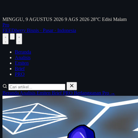
MINGGU, 9 AGUSTUS 2026
9 AGS 2026
28°C
Edisi Malam
Pro
FEED
berry
Bisnis · Pasar · Indonesia
Beranda
Analisis
Emiten
Brief
PRO
Beranda
Analisis
Emiten
Brief
PRO
Berlangganan Pro →