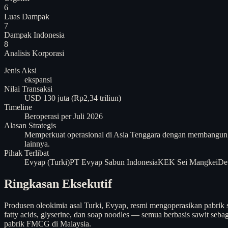
6
Luas Dampak
7
Dampak Indonesia
8
Analisis
Korporasi
Jenis Aksi
ekspansi
Nilai Transaksi
USD 130 juta (Rp2,34 triliun)
Timeline
Beroperasi per Juli 2026
Alasan Strategis
Memperkuat operasional di Asia Tenggara dengan membangun f
lainnya.
Pihak Terlibat
Evyap (Turki)
PT Evyap Sabun Indonesia
KEK Sei Mangkei
De
Ringkasan Eksekutif
Produsen oleokimia asal Turki, Evyap, resmi mengoperasikan pabrik 
fatty acids, glyserine, dan soap noodles — semua berbasis sawit se
pabrik FMCG di Malaysia.