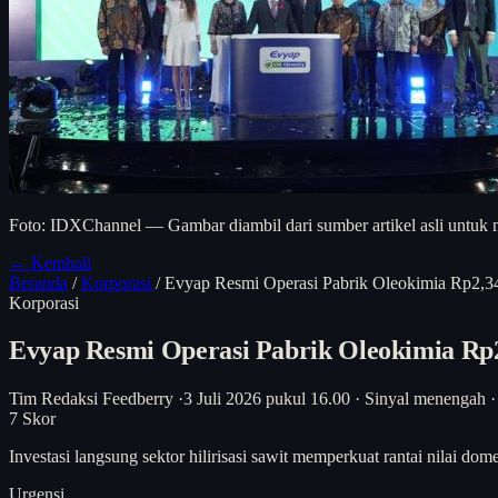
Foto: IDXChannel — Gambar diambil dari sumber artikel asli untuk m
← Kembali
Beranda
/
Korporasi
/
Evyap Resmi Operasi Pabrik Oleokimia Rp2,34
Korporasi
Evyap Resmi Operasi Pabrik Oleokimia Rp2
Tim Redaksi Feedberry
·
3 Juli 2026 pukul 16.00
·
Sinyal menengah
·
7
Skor
Investasi langsung sektor hilirisasi sawit memperkuat rantai nilai d
Urgensi