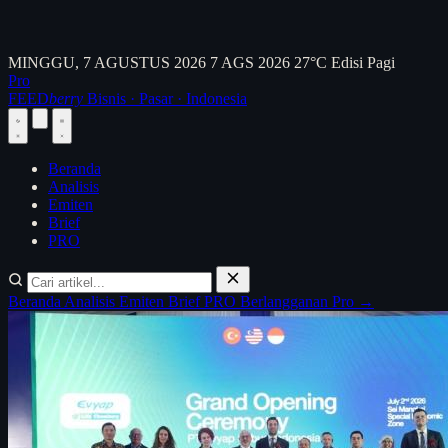
MINGGU, 7 AGUSTUS 2026
7 AGS 2026
27°C
Edisi Pagi
Pro
FEED
berry
Bisnis · Pasar · Indonesia
Beranda
Analisis
Emiten
Brief
PRO
Beranda
Analisis
Emiten
Brief
PRO
Berlangganan Pro →