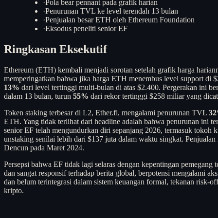
·
Pola bear pennant pada grafik harian
·
Penurunan TVL ke level terendah 13 bulan
·
Penjualan besar ETH oleh Ethereum Foundation
·
Eksodus peneliti senior EF
Ringkasan Eksekutif
Ethereum (ETH) kembali menjadi sorotan setelah grafik harga haria
memperingatkan bahwa jika harga ETH menembus level support di $2
13%
dari level tertinggi multi-bulan di atas $2.400. Pergerakan ini
dalam 13 bulan, turun
55%
dari rekor tertinggi $258 miliar yang dica
Token staking terbesar di L2, Ether.fi, mengalami penurunan TVL
3
ETH. Yang tidak terlihat dari headline adalah bahwa penurunan ini t
senior EF telah mengundurkan diri sepanjang 2026, termasuk tokoh 
unstaking senilai lebih dari $137 juta dalam waktu singkat. Penjual
Dencun pada Maret 2024.
Persepsi bahwa EF tidak lagi selaras dengan kepentingan pemegang tok
dan sangat responsif terhadap berita global, berpotensi mengalami aks
dan belum terintegrasi dalam sistem keuangan formal, tekanan risk-o
kripto.