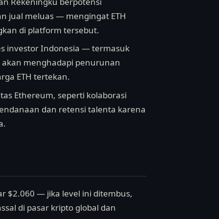
 dan Rekeningku berpotensi
an jual meluas — mengingat ETH
gkan di platform tersebut.
es investor Indonesia — termasuk
 — akan menghadapi penurunan
arga ETH tertekan.
as Ethereum, seperti kolaborasi
endanaan dan retensi talenta karena
a.
 $2.060 — jika level ini ditembus,
sal di pasar kripto global dan