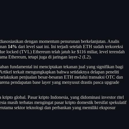
m diasosiasikan dengan momentum penurunan berkelanjutan. Analis
unan
14%
dari level saat ini. Ini terjadi setelah ETH sudah terkoreksi
lue locked (TVL) Ethereum telah jatuh ke $116 miliar, level terendah
ama Ethereum, tetapi juga di jaringan layer-2 (L2).
mahan fundamental ini menciptakan tekanan jual yang signifikan bagi
 Artikel terkait mengungkapkan bahwa setidaknya delapan peneliti
 melakukan penjualan besar-besaran ETH melalui transaksi OTC dan
karena pendapatan base layer yang menyusut drastis pasca upgrade
ripto global. Pasar kripto Indonesia, yang didominasi investor ritel
sia masih terbatas mengingat pasar kripto domestik bersifat spekulatif
terutama sektor teknologi dan perbankan yang memiliki eksposur