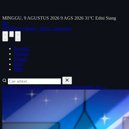
MINGGU, 9 AGUSTUS 2026
9 AGS 2026
31°C
Edisi Siang
Pro
FEED
berry
Bisnis · Pasar · Indonesia
Beranda
Analisis
Emiten
Brief
PRO
Beranda
Analisis
Emiten
Brief
PRO
Berlangganan Pro →