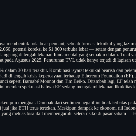
nnya membentuk pola bear pennant, sebuah formasi teknikal yang lazi
.060, potensi koreksi ke $1.800 terbuka lebar — setara dengan penur
 berlangsung di tengah tekanan fundamental yang semakin dalam. Total va
tat pada Agustus 2025. Penurunan TVL tidak hanya terjadi di lapisan ut
2%
dalam 30 hari terakhir. Kombinasi isyarat teknikal bearish dan pele
erjadi di tengah krisis kepercayaan terhadap Ethereum Foundation (EF).
kunci seperti Barnabé Monnot dan Tim Beiko. Ditambah lagi, EF telah
an ini memicu spekulasi bahwa EF sedang mengalami tekanan likuiditas 
en pun menguat. Dampak dari sentimen negatif ini tidak terbatas pada k
i jual jika ETH terus tertekan. Meskipun dampak ke ekonomi riil Indone
ff yang meluas bisa ikut mempengaruhi selera risiko di pasar saham — 