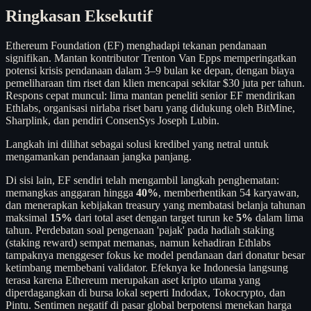
Ringkasan Eksekutif
Ethereum Foundation (EF) menghadapi tekanan pendanaan
signifikan. Mantan kontributor Trenton Van Epps memperingatkan
potensi krisis pendanaan dalam 3–9 bulan ke depan, dengan biaya
pemeliharaan tim riset dan klien mencapai sekitar $30 juta per tahun.
Respons cepat muncul: lima mantan peneliti senior EF mendirikan
Ethlabs, organisasi nirlaba riset baru yang didukung oleh BitMine,
Sharplink, dan pendiri ConsenSys Joseph Lubin.
Langkah ini dilihat sebagai solusi kredibel yang netral untuk
mengamankan pendanaan jangka panjang.
Di sisi lain, EF sendiri telah mengambil langkah penghematan:
memangkas anggaran hingga
40%
, memberhentikan 54 karyawan,
dan menerapkan kebijakan treasury yang membatasi belanja tahunan
maksimal
15%
dari total aset dengan target turun ke
5%
dalam lima
tahun. Perdebatan soal pengenaan 'pajak' pada hadiah staking
(staking reward) sempat memanas, namun kehadiran Ethlabs
tampaknya menggeser fokus ke model pendanaan dari donatur besar
ketimbang membebani validator. Efeknya ke Indonesia langsung
terasa karena Ethereum merupakan aset kripto utama yang
diperdagangkan di bursa lokal seperti Indodax, Tokocrypto, dan
Pintu. Sentimen negatif di pasar global berpotensi menekan harga