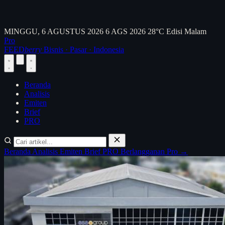
MINGGU, 6 AGUSTUS 2026
6 AGS 2026
28°C
Edisi Malam
Pro
FEED
berry
Bisnis · Pasar · Indonesia
Beranda
Analisis
Emiten
Brief
PRO
Beranda
Analisis
Emiten
Brief
PRO
Berlangganan Pro →