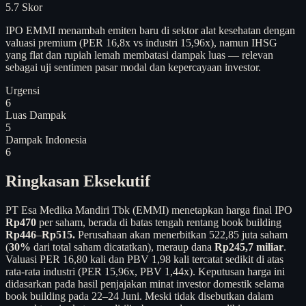
5.7
Skor
IPO EMMI menambah emiten baru di sektor alat kesehatan dengan
valuasi premium (PER 16,8x vs industri 15,96x), namun IHSG
yang flat dan rupiah lemah membatasi dampak luas — relevan
sebagai uji sentimen pasar modal dan kepercayaan investor.
Urgensi
6
Luas Dampak
5
Dampak Indonesia
6
Ringkasan Eksekutif
PT Esa Medika Mandiri Tbk (EMMI) menetapkan harga final IPO
Rp470
per saham, berada di batas tengah rentang book building
Rp446
–
Rp515.
Perusahaan akan menerbitkan 522,85 juta saham
(
30%
dari total saham dicatatkan), meraup dana
Rp245,7 miliar
.
Valuasi PER 16,80 kali dan PBV 1,98 kali tercatat sedikit di atas
rata-rata industri (PER 15,96x, PBV 1,44x). Keputusan harga ini
didasarkan pada hasil penjajakan minat investor domestik selama
book building pada 22–24 Juni. Meski tidak disebutkan dalam