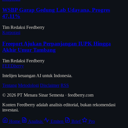
WSBP Garap Gedung Lab Udayana, Progres
47,11%
Tim Redaksi Feedberry
Korporasi
Freeport Ajukan Perpanjangan IUPK Hingga
Akhir Umur Tambang
Tim Redaksi Feedberry
FEED
berry
Intelijen keuangan AI untuk Indonesia.
Tentang
Metodologi
Disclaimer
RSS
© 2026 PT Menara Sinar Semesta · feedberry.com
Konten Feedberry adalah analisis editorial, bukan rekomendasi
investasi.
Home
Analisis
Emiten
Brief
Pro