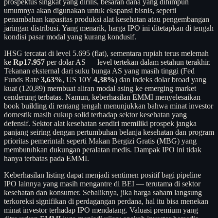
prospektus singkat yang dirilis, besaran dana yang dihimpun
umumnya akan digunakan untuk ekspansi bisnis, seperti
penambahan kapasitas produksi alat kesehatan atau pengembangan
jaringan distribusi. Yang menarik, harga IPO ini ditetapkan di tengah
kondisi pasar modal yang kurang kondusif.
IHSG tercatat di level 5.695 (flat), sementara rupiah terus melemah
ke
Rp17.957
per dolar AS — level tertekan dalam setahun terakhir.
Tekanan eksternal dari suku bunga AS yang masih tinggi (Fed
Funds Rate
3,63%
, US 10Y
4,38%
) dan indeks dolar broad yang
kuat (120,89) membuat aliran modal asing ke emerging market
cenderung terbatas. Namun, keberhasilan EMMI menyelesaikan
book building di rentang tengah menunjukkan bahwa minat investor
domestik masih cukup solid terhadap sektor kesehatan yang
defensif. Sektor alat kesehatan sendiri memiliki prospek jangka
panjang seiring dengan pertumbuhan belanja kesehatan dan program
prioritas pemerintah seperti Makan Bergizi Gratis (MBG) yang
membutuhkan dukungan peralatan medis. Dampak IPO ini tidak
hanya terbatas pada EMMI.
Keberhasilan listing dapat menjadi sentimen positif bagi pipeline
IPO lainnya yang masih mengantre di BEI — terutama di sektor
kesehatan dan konsumer. Sebaliknya, jika harga saham langsung
terkoreksi signifikan di perdagangan perdana, hal itu bisa menekan
minat investor terhadap IPO mendatang. Valuasi premium yang